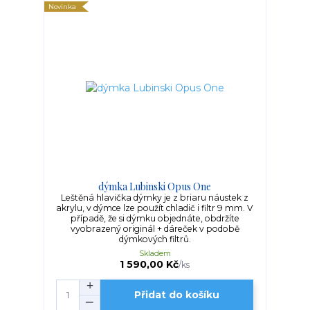
Novinka
dýmka Lubinski Opus One
Leštěná hlavička dýmky je z briaru náustek z
akrylu, v dýmce lze použít chladič i filtr 9 mm. V
případě, že si dýmku objednáte, obdržíte
vyobrazený originál + dáreček v podobě
dýmkových filtrů.
Skladem
1 590,00 Kč
/
ks
Přidat do košíku