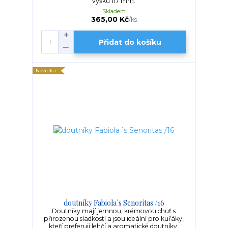
výšku 117 mm.
Skladem
365,00 Kč
/
ks
Přidat do košíku
Novinka
doutníky Fabiola´s Senoritas /16
Doutníky mají jemnou, krémovou chuť s
přirozenou sladkostí a jsou ideální pro kuřáky,
kteří preferují lehčí a aromatické doutníky.