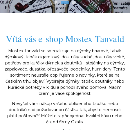
Vítá vás e-
shop Mostex Tanvald
Mostex Tanvald se specializuje na dýmky briarové, tabák
dýmkový, tabák cigaretový, doutníky suché, doutníky vlhké,
potřeby pro kuřáky dýmek a doutníků - stojánky na dýmky,
zapalovače, dusátka, ořezávače, popelníky, humidory. Tento
sortiment neustále doplňujeme o novinky, které se na
českém trhu objeví. Vybírejte dýmky, tabák, doutníky nebo
kuřácké potřeby v klidu a pohodlí svého domova. Naším
cílem je vaše spokojenost.
Nevyšel vám nákup vašeho oblíbeného tabáku nebo
doutníků nad požadovanou částku tak, abyste nemuseli
platit poštovné? Můžete si přiobjednat kvalitní kávu nebo
čaj od firmy Oxalis.