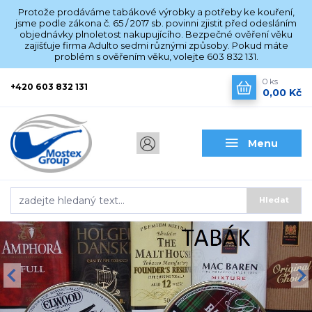
Protože prodáváme tabákové výrobky a potřeby ke kouření,
jsme podle zákona č. 65 / 2017 sb. povinni zjistit před odesláním
objednávky plnoletost nakupujícího. Bezpečné ověření věku
zajišťuje firma Adulto sedmi různými způsoby. Pokud máte
problém s ověřením věku, volejte 603 832 131.
0
ks
+420 603 832 131
0,00 Kč
Menu
Hledat