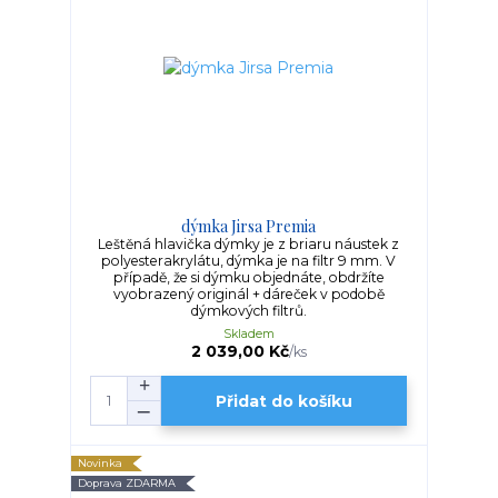
dýmka Jirsa Premia
Leštěná hlavička dýmky je z briaru náustek z
polyesterakrylátu, dýmka je na filtr 9 mm. V
případě, že si dýmku objednáte, obdržíte
vyobrazený originál + dáreček v podobě
dýmkových filtrů.
Skladem
2 039,00 Kč
/
ks
Přidat do košíku
Novinka
Doprava ZDARMA