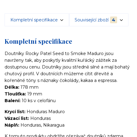
Kompletní specifikace
Související zboží
4
Kompletní specifikace
Doutníky Rocky Patel Seed to Smoke Maduro jsou
navrženy tak, aby poskytly kvalitní kuřácký zážitek za
dostupnou cenu. Doutníky jsou středně silné a mají bohatý
chuťový profil. V doutnících můžeme cítit dřevité a
kořeněné tóny s náznaky čokolády, kakaa a espressa.
Délka:
178 mm
Tloušťka:
19 mm
Balení:
10 ks v celofánu
Krycí list:
Honduras Maduro
Vázací list:
Honduras
Náplň:
Honduras, Nikaragua
K tomuto produktu obdržíte ořezávač doutníků zdarma.