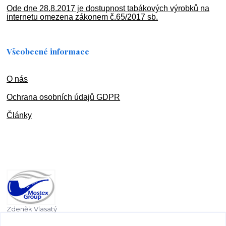
Ode dne 28.8.2017 je dostupnost tabákových výrobků na
internetu omezena zákonem č.65/2017 sb.
Všeobecné informace
O nás
Ochran
a osobních údajů GDPR
Články
Zdeněk Vlasatý
+420 603 832 131