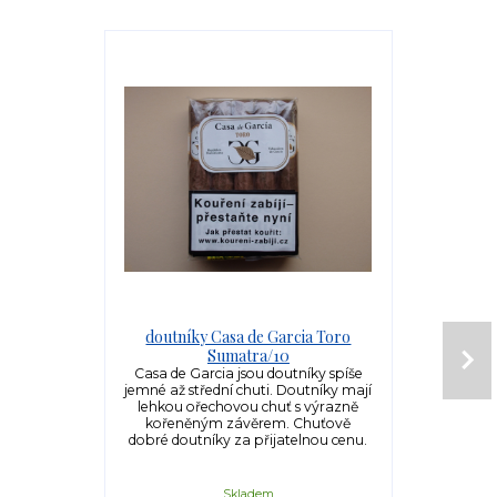
Akce
Doprava ZDARM
doutníky Casa de Garcia Toro
doutní
Sumatra/10
Doutníky m
tmavý ho
Casa de Garcia jsou doutníky spíše
Oscuro krycí
jemné až střední chuti. Doutníky mají
list a v n
lehkou ořechovou chuť s výrazně
hondurask
kořeněným závěrem. Chuťově
Jaltepec t
dobré doutníky za přijatelnou cenu.
dodávaj
vy
Skladem