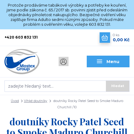
Protože prodáváme tabákové výrobky a potřeby ke kouření,
jsme podle zákona č. 65 / 2017 sb. povinni zjistit před odesláním
objednávky plnoletost nakupujícího. Bezpečné ověření věku
zajišťuje firma Adulto sedmi různými způsoby. Pokud máte
problém s ověřením věku, volejte 603 832 131.
0
ks
+420 603 832 131
0,00 Kč
Menu
Hledat
Úvod
Vlhké doutníky
doutníky Rocky Patel Seed to Smoke Maduro
Churchill /10
doutníky Rocky Patel Seed
to Smoke Maduro Churchill