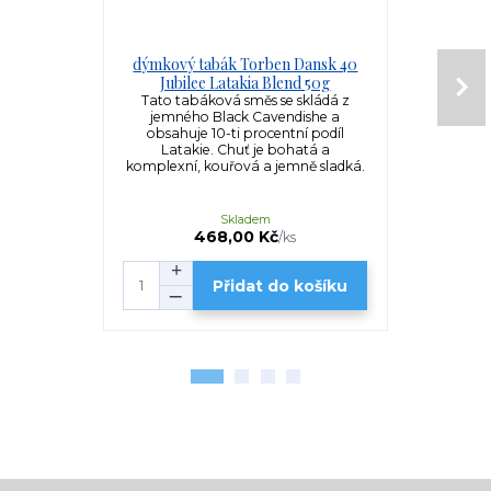
dýmkový tabák Torben Dansk 40
dýmkový ta
Jubilee Latakia Blend 50g
Tabák Malth
Black Caven
Tato tabáková směs se skládá z
whiskey. T
jemného Black Cavendishe a
týdnů v d
obsahuje 10-ti procentní podíl
l
Latakie. Chuť je bohatá a
komplexní, kouřová a jemně sladká.
Skladem
468,00 Kč
4
/
ks
Přidat do košíku