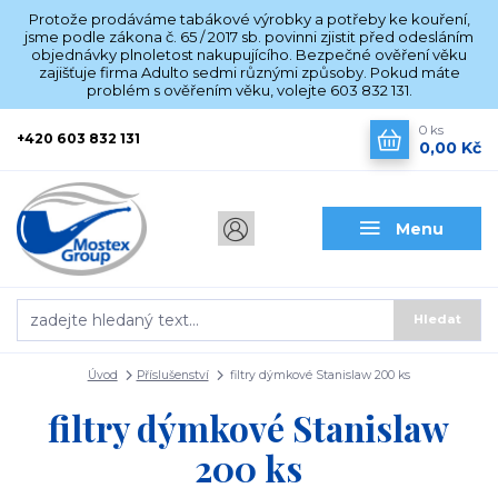
Protože prodáváme tabákové výrobky a potřeby ke kouření,
jsme podle zákona č. 65 / 2017 sb. povinni zjistit před odesláním
objednávky plnoletost nakupujícího. Bezpečné ověření věku
zajišťuje firma Adulto sedmi různými způsoby. Pokud máte
problém s ověřením věku, volejte 603 832 131.
0
ks
+420 603 832 131
0,00 Kč
Menu
Hledat
Úvod
Příslušenství
filtry dýmkové Stanislaw 200 ks
filtry dýmkové Stanislaw
200 ks