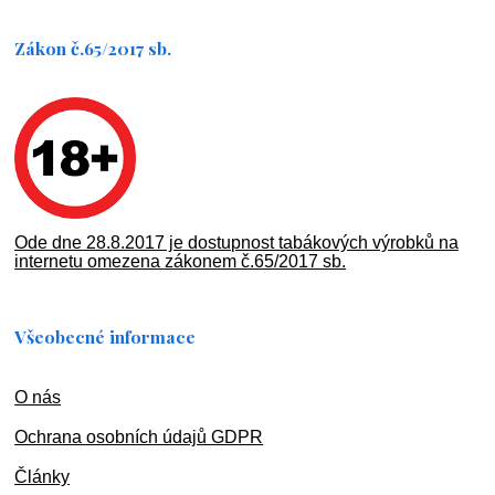
Zákon č.65/2017 sb.
Ode dne 28.8.2017 je dostupnost tabákových výrobků na
internetu omezena zákonem č.65/2017 sb.
Všeobecné informace
O nás
Ochran
a osobních údajů GDPR
Články