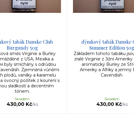
kový tabák Danske Club
dýmkový tabák Danske 
Burgundy 50g
Summer Edition 50
ová směs Virginie a Burley
Základem tohoto tabáku jsou
omážděné z USA, Mexika a
zralé Virginie z Jižní Ameriky 
i byly smíchány s odrůdou
aromatický Burley ze Stř
Cavendish. Zjemněná vůněmi
Ameriky a Afriky a jemný 
ch plodů, vanilky a karamelu
Cavendish.
la ovocný požitek z kouření s
ou sladkostí a decentním
tónem.
Skladem
Skladem
430,00 Kč
430,00 Kč
/
ks
/
ks