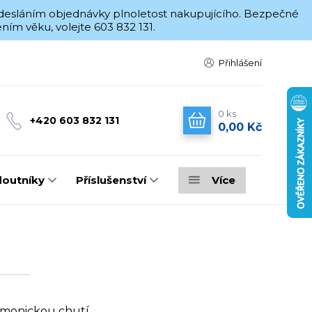
 odesláním objednávky plnoletost nakupujícího. Bezpečné
ím věku, volejte 603 832 131.
Přihlášení
0
ks
+420 603 832 131
0,00 Kč
doutníky
Příslušenství
Více
rmonickou chutí.