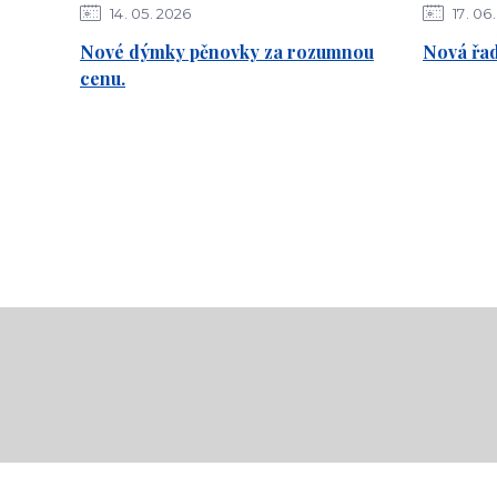
14
05
2026
17
06
Nové dýmky pěnovky za rozumnou
Nová řa
cenu.