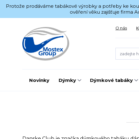
Protože prodáváme tabákové výrobky a potřeby ke kouřen
ověření věku zajišťuje firma
O nás
K
Novinky
Dýmky
Dýmkové tabáky
Danske Club je značka dýmkového tabáku dá