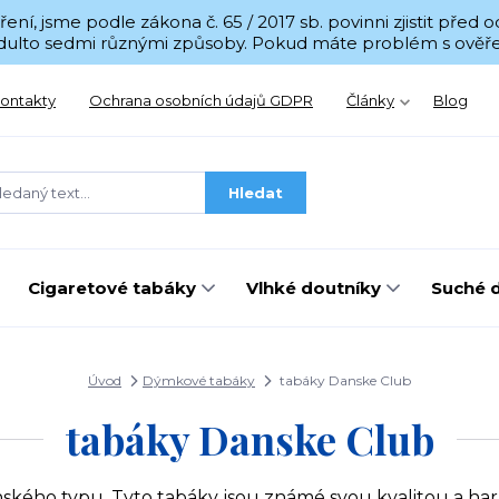
í, jsme podle zákona č. 65 / 2017 sb. povinni zjistit před
 Adulto sedmi různými způsoby. Pokud máte problém s ověřen
ontakty
Ochrana osobních údajů GDPR
Články
Blog
Hledat
Cigaretové tabáky
Vlhké doutníky
Suché 
Úvod
Dýmkové tabáky
tabáky Danske Club
tabáky Danske Club
nského typu.
Tyto tabáky jsou známé svou kvalitou a ha