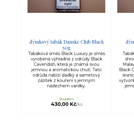
dýmkový tabák Danske Club Black
dým
50g
Tabáková směs Black Luxury je směs
Tabák
vyrobená výhradně z odrůdy Black
shr
Cavendish, která je známá svou
Malaw
jemnou a aromatickou chutí. Tato
Black 
odrůda nabízí sladký a sametový
lesní
zážitek z kouření s jemným
vytvoři
nádechem vanilky.
jemn
Skladem
430,00 Kč
/
ks