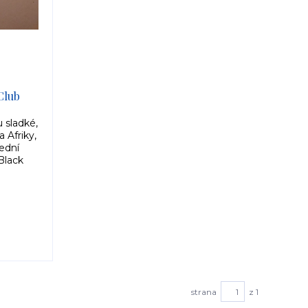
Club
g
 sladké,
a Afriky,
ední
Black
strana
z 1