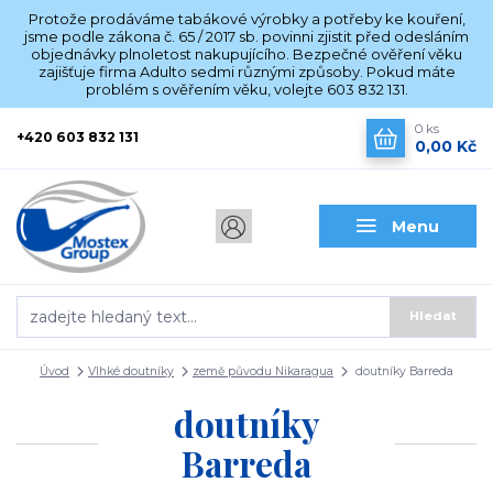
Protože prodáváme tabákové výrobky a potřeby ke kouření,
jsme podle zákona č. 65 / 2017 sb. povinni zjistit před odesláním
objednávky plnoletost nakupujícího. Bezpečné ověření věku
zajišťuje firma Adulto sedmi různými způsoby. Pokud máte
problém s ověřením věku, volejte 603 832 131.
0
ks
+420 603 832 131
0,00 Kč
Menu
Hledat
Úvod
Vlhké doutníky
země původu Nikaragua
doutníky Barreda
doutníky
Barreda