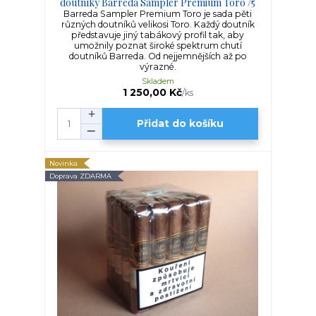
doutníky Barreda Sampler Premium Toro /5
Barreda Sampler Premium Toro je sada pěti
různých doutníků velikosi Toro. Každý doutník
představuje jiný tabákový profil tak, aby
umožnily poznat široké spektrum chutí
doutníků Barreda. Od nejjemnějších až po
výrazné.
Skladem
1 250,00 Kč
/
ks
Přidat do košíku
Novinka
Doprava ZDARMA