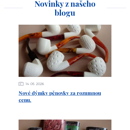
Novinky z našeho
blogu
14
05
2026
Nové dýmky pěnovky za rozumnou
cenu.