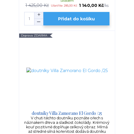
Skladem
1 425,00 Kč
1 140,00 Kč
/
ks
Ušetříte 285,00 Kč
Přidat do košíku
Doprava ZDARMA
doutníky Villa Zamorano El Gordo /25
V chuti těchto doutníku poznáte ořech s
náznakem dřeva a sladkost čokolády. Krémový
kouř pozitivně doplňuje celkový obraz. Mírná
až středně silná kořenitost dodává doutníku