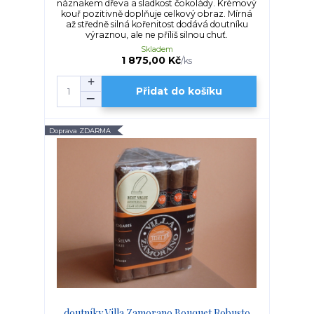
náznakem dřeva a sladkost čokolády. Krémový
kouř pozitivně doplňuje celkový obraz. Mírná
až středně silná kořenitost dodává doutníku
výraznou, ale ne příliš silnou chuť.
Skladem
1 875,00 Kč
/
ks
Přidat do košíku
Doprava ZDARMA
doutníky Villa Zamorano Bouquet Robusto