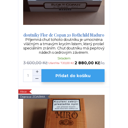
doutníky Flor de Copan 20 Rothchild Maduro
Příjemná chuť tohoto doutníku je umocněna
vláčným a tmavým krycím listem, který prošel
speciálním zráním. Chuť doutníku má pepřový
nádech s cedrovým závěrem.
Skladem
3 600,00 Kč
2 880,00 Kč
/
ks
Ušetříte 720,00 Kč
Přidat do košíku
Akce
Doprava ZDARMA