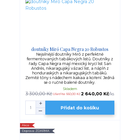
doutníky Miró Capa Negra 20 Robustos
Nejsilnější doutníky Miró z perfektně
fermentovaných tabákových listů. Doutníky z
řady Capa Negra mají mexický krycí list San
Andrés, nikaragujský vázací list, a náplň z
honduraských a nikaragujských tabáků.
Zemité tóny s nádechem kakaa a koření. Jedná
se o ručně balené doutníky.
Skladem
3 300,00 Kč
2 640,00 Kč
/
ks
Ušetříte 660,00 Kč
Přidat do košíku
Akce
Doprava ZDARMA