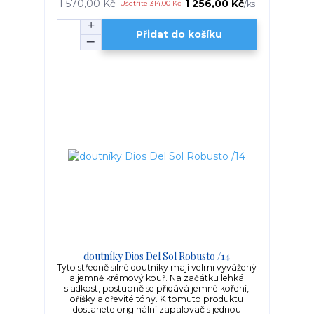
1 570,00 Kč
1 256,00 Kč
/
ks
Ušetříte 314,00 Kč
Přidat do košíku
doutníky Dios Del Sol Robusto /14
Tyto středně silné doutníky mají velmi vyvážený
a jemně krémový kouř. Na začátku lehká
sladkost, postupně se přidává jemné koření,
oříšky a dřevité tóny. K tomuto produktu
dostanete originální zapalovač s jednou