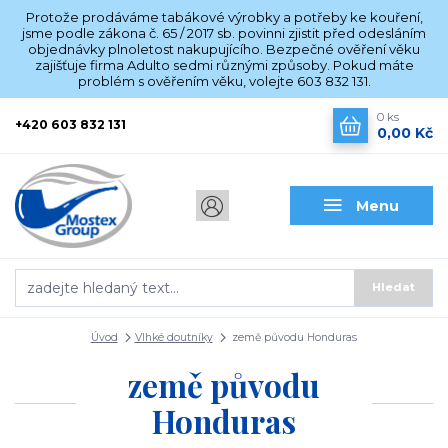
Protože prodáváme tabákové výrobky a potřeby ke kouření,
jsme podle zákona č. 65 / 2017 sb. povinni zjistit před odesláním
objednávky plnoletost nakupujícího. Bezpečné ověření věku
zajišťuje firma Adulto sedmi různými způsoby. Pokud máte
problém s ověřením věku, volejte 603 832 131.
0
ks
+420 603 832 131
0,00 Kč
Menu
Hledat
Úvod
Vlhké doutníky
země původu Honduras
země původu
Honduras