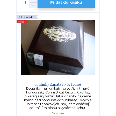
Přidat do košíku
TOP produkt
Akce
doutníky Zapata 10 Belicosos
Doutníky mají unikátní prvotřídní tmavý
honduraský Connecticut Oscuro krycí list,
nikaragujský vázací list a v náplni najdeme
kombinaci honduraských, nikaragujských a
Jaltepec tabákových listů, které dodávají
doutníkům plnou a vyváženou chuť.
Skladem