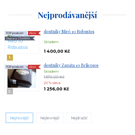
Nejprodávanější
doutníky Miró 10 Robustos
TOP produkt
Akce
Doprava ZDARMA
Skladem
1 400,00 Kč
1.
doutníky Zapata 10 Belicosos
TOP produkt
Akce
Skladem
1 570,00 Kč
20 % sleva
1 256,00 Kč
2.
Nejnovější
Nejlevnější
Nejdražší