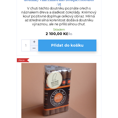
/15
V chuti těchto doutníku poznáte ořech s
náznakem dřeva a sladkost čokolády. Krémový
kouř pozitivně doplňuje celkový obraz. Mírná
až středně silná kořenitost dodává doutníku
výraznou, ale ne příliš silnou chuť.
Skladem
2 100,00 Kč
/
ks
Přidat do košíku
Akce