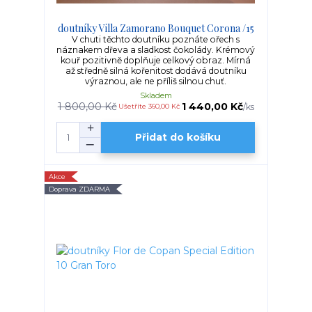
doutníky Villa Zamorano Bouquet Corona /15
V chuti těchto doutníku poznáte ořech s
náznakem dřeva a sladkost čokolády. Krémový
kouř pozitivně doplňuje celkový obraz. Mírná
až středně silná kořenitost dodává doutníku
výraznou, ale ne příliš silnou chuť.
Skladem
1 800,00 Kč
1 440,00 Kč
/
ks
Ušetříte 360,00 Kč
Přidat do košíku
Akce
Doprava ZDARMA