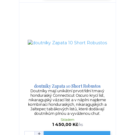
doutníky Zapata 10 Short Robustos
Doutníky mají unikátní prvotřídní tmavý
honduraský Connecticut Oscuro krycí list,
nikaragujský vázací list a v náplni najdeme
kombinaci honduraských, nikaragujských a
Jaltepec tabákových listů, které dodávají
doutníkům plnou a vyváženou chuť.
Skladem
1 450,00 Kč
/
ks