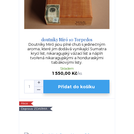
doutníky Miró 10 Torpedos
Doutníky Miró jsou plné chuti s jedinečným
aroma, které jim dodává vynikající Sumatra
krycí list, nikaragujský vázací list a náplň
tvořená nikaragujskými a honduraskými
tabákovými listy.
Skladem
1 550,00 Kč
/
ks
Přidat do košíku
Akce
Doprava ZDARMA