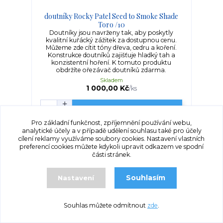
doutníky Rocky Patel Seed to Smoke Shade
Toro /10
Doutníky jsou navrženy tak, aby poskytly
kvalitní kuřácký zážitek za dostupnou cenu.
Můžeme zde cítit tóny dřeva, cedru a koření.
Konstrukce doutníků zajišťuje hladký tah a
konzistentní hoření. K tomuto produktu
obdržíte ořezávač doutníků zdarma.
Skladem
1 000,00 Kč
/
ks
Přidat do košíku
Pro základní funkčnost, zpříjemnění používání webu,
analytické účely a v případě udělení souhlasu také pro účely
cílení reklamy využíváme soubory cookies. Nastavení vlastních
preferencí cookies můžete kdykoli upravit odkazem ve spodní
části stránek.
Souhlasím
Nastavení
Souhlas můžete odmítnout
zde
.