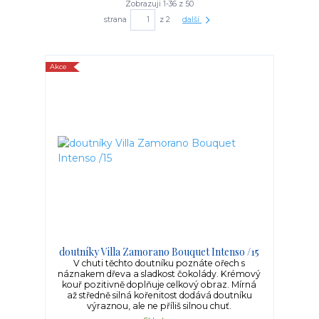
Zobrazuji 1-36 z 50
strana
z 2
další
Akce
doutníky Villa Zamorano Bouquet Intenso /15
V chuti těchto doutníku poznáte ořech s
náznakem dřeva a sladkost čokolády. Krémový
kouř pozitivně doplňuje celkový obraz. Mírná
až středně silná kořenitost dodává doutníku
výraznou, ale ne příliš silnou chuť.