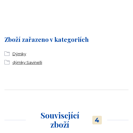
Zboží zařazeno v kategoriích
Dýmky
dýmky Savinelli
Související
4
zboží