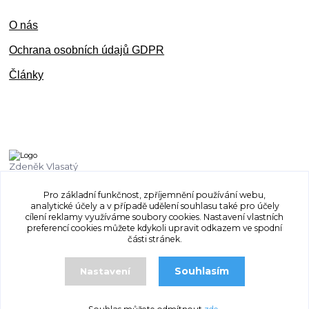
O nás
Ochran
a osobních údajů GDPR
Články
Zdeněk Vlasatý
+420 603 832 131
Pro základní funkčnost, zpříjemnění používání webu,
analytické účely a v případě udělení souhlasu také pro účely
vlasaty.zdenek@centrum.cz
cílení reklamy využíváme soubory cookies. Nastavení vlastních
preferencí cookies můžete kdykoli upravit odkazem ve spodní
části stránek.
Souhlasím
Nastavení
© 2011 - 2025 Mostex Tanvald