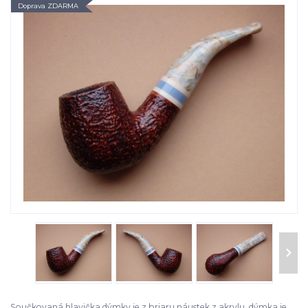
Doprava ZDARMA
Součkovaná hlavička dýmky je z briaru náustek z akrylu, dýmka je