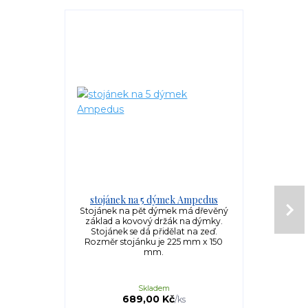
Doprava ZDARM
stojánek na 5 dýmek Ampedus
dýmkový
Stojánek na pět dýmek má dřevěný
Japonský
základ a kovový držák na dýmky.
piezoelektr
Stojánek se dá přidělat na zeď.
plamenem 
Rozměr stojánku je 225 mm x 150
krabičce
mm.
zapalovačů 
Skladem
689,00 Kč
2 
/
ks