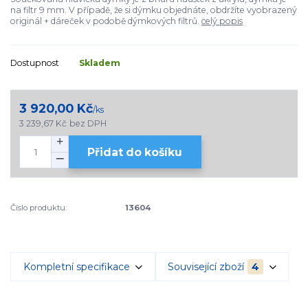
na filtr 9 mm. V případě, že si dýmku objednáte, obdržíte vyobrazený
originál + dáreček v podobě dýmkových filtrů.
celý popis
Dostupnost
Skladem
3 920,00 Kč
/
ks
3 239,67 Kč
bez DPH
Přidat do košíku
Číslo produktu:
13604
Kompletní specifikace
Související zboží
4