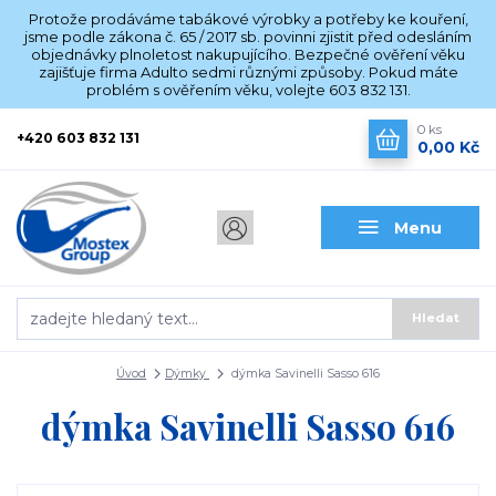
Protože prodáváme tabákové výrobky a potřeby ke kouření,
jsme podle zákona č. 65 / 2017 sb. povinni zjistit před odesláním
objednávky plnoletost nakupujícího. Bezpečné ověření věku
zajišťuje firma Adulto sedmi různými způsoby. Pokud máte
problém s ověřením věku, volejte 603 832 131.
0
ks
+420 603 832 131
0,00 Kč
Menu
Hledat
Úvod
Dýmky
dýmka Savinelli Sasso 616
dýmka Savinelli Sasso 616