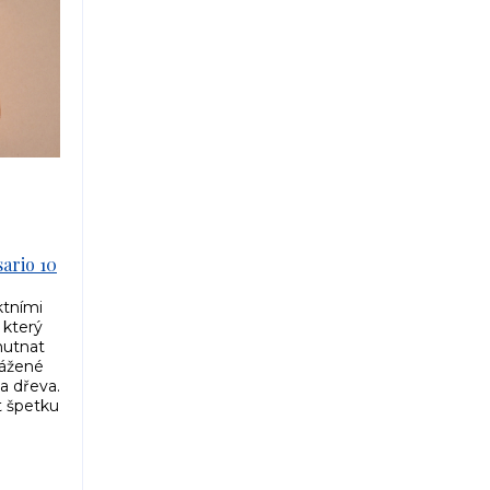
ario 10
ktními
 který
hutnat
vážené
a dřeva.
t špetku