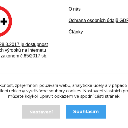
O nás
Ochran
a osobních údajů G
Články
28.8.2017 je dostupnost
h výrobků na internetu
zákonem č.65/2017 sb.
kčnost, zpříjemnění používání webu, analytické účely a v případě
cílení reklamy využíváme soubory cookies. Nastavení vlastních pr
můžete kdykoli upravit odkazem ve spodní části stránek.
Souhlasím
Nastavení
© 2011 - 2025 Mostex Tanvald
Vytvořeno na
Eshop-rychle.cz