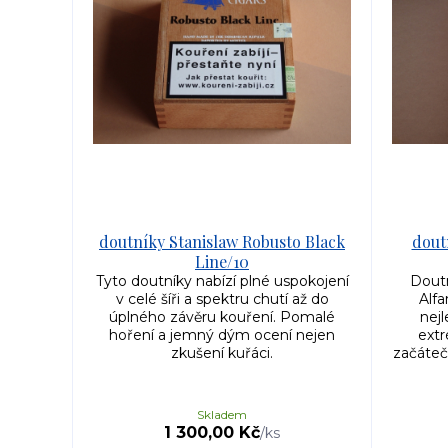
doutníky Stanislaw Robusto Black
dout
Line/10
Tyto doutníky nabízí plné uspokojení
Doutn
v celé šíři a spektru chutí až do
Alfa
úplného závěru kouření. Pomalé
nej
hoření a jemný dým ocení nejen
ext
zkušení kuřáci.
začáteč
Skladem
1 300,00 Kč
/
ks