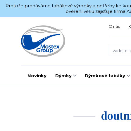
Protože prodáváme tabákové výrobky a potřeby ke kouřen
ověření věku zajišťuje firma
O nás
K
Novinky
Dýmky
Dýmkové tabáky
doutn