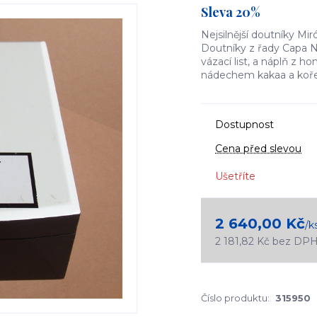
Sleva 20%
Nejsilnější doutníky Mi
Doutníky z řady Capa Ne
vázací list, a náplň z 
nádechem kakaa a kořen
Dostupnost
Cena před slevou
Ušetříte
2 640,00 Kč
/
k
2 181,82 Kč
bez DP
Číslo produktu:
315950