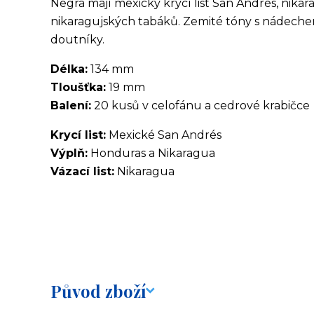
Negra mají mexický krycí list San Andrés, nikar
nikaragujských tabáků. Zemité tóny s nádeche
doutníky.
Délka:
134 mm
Tloušťka:
19 mm
Balení:
20 kusů v celofánu a cedrové krabičce
Krycí list:
Mexické San Andrés
Výplň:
Honduras a Nikaragua
Vázací list:
Nikaragua
Původ zboží