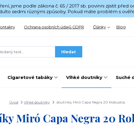
í, jsme podle zákona č. 65 / 2017 sb. povinni zjistit před
 Adulto sedmi různými způsoby. Pokud máte problém s ověřen
ontakty
Ochrana osobních údajů GDPR
Články
Blog
Hledat
Cigaretové tabáky
Vlhké doutníky
Suché 
Úvod
Vlhké doutníky
doutníky Miró Capa Negra 20 Robustos
íky Miró Capa Negra 20 Ro