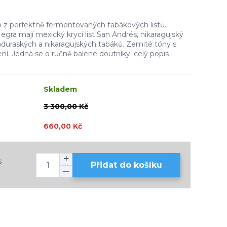
ró z perfektně fermentovaných tabákových listů.
gra mají mexický krycí list San Andrés, nikaragujský
honduraských a nikaragujských tabáků. Zemité tóny s
í. Jedná se o ručně balené doutníky.
celý popis
Skladem
3 300,00 Kč
660,00 Kč
s
Přidat do košíku
H