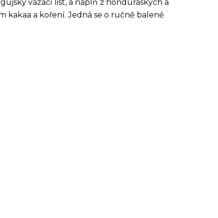
agujský vázací list, a náplň z honduraských a
m kakaa a koření. Jedná se o ručně balené