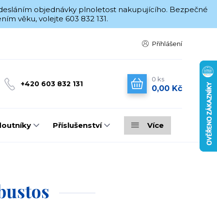
 odesláním objednávky plnoletost nakupujícího. Bezpečné
ím věku, volejte 603 832 131.
Přihlášení
0
ks
+420 603 832 131
0,00 Kč
doutníky
Příslušenství
Více
bustos