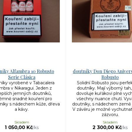
níky Alfambra 10 Robusto
doutníky Don Diego Anivers
Serie Clásica
Robusto
íky vyrobené v Tabacalera
Solidní Robusto jsou perfe
mbra v Nikaragui. Jeden z
doutníky. Mají výborný tah,
lepších jemných doutníků,
dovoluje kuřákovi plně vyc
rémně snadné kouření pro
všechny nuance chutí. Vy
níky s nádechem kůže, dřeva
doutníky, s nádechem země 
a kávy.
V závěru je možné vychutna
zázvoru.
Skladem
Skladem
1 050,00 Kč
2 300,00 Kč
/
ks
/
ks