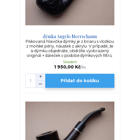
dýmka Angelo Meerschaum
Pískovaná hlavička dýmky je z briaru s vložkou
z mořské pěny, náustek z akrylu. V případě, že
si dýmku objednáte, obdržíte vyobrazený
originál + dáreček v podobě dýmkových filtrů.
Skladem
1 950,00 Kč
/
ks
Přidat do košíku