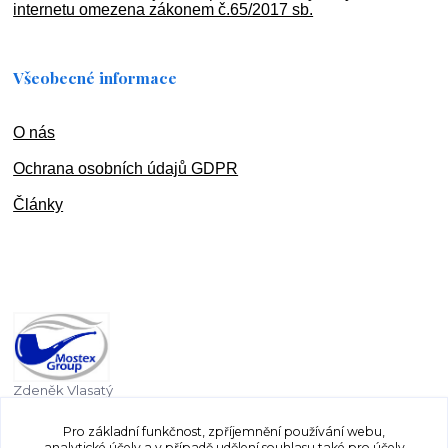
internetu omezena zákonem č.65/2017 sb.
Všeobecné informace
O nás
Ochran
a osobních údajů GDPR
Články
Zdeněk Vlasatý
+420 603 832 131
Pro základní funkčnost, zpříjemnění používání webu,
analytické účely a v případě udělení souhlasu také pro účely