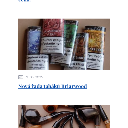
17
06
2025
Nová řada tabáků Briarwood