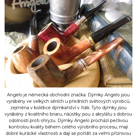
Angelo je německá obchodní značka. Dýmky Angelo jsou
vyráběny ve velkých sériích u předních světových výrobců,
zejména v kolébce dýmkařství v Itálii. Tyto dýmky jsou
vyráběny z kvalitního briaru, náústky jsou z akrylátu s dobrou
odolností proti ohryzu. Dýmky Angelo prochází pečlivou
kontrolou kvality během celého výrobního procesu, mají
dobré kuřácké vlastnosti a dají se pořídit za velmi příznivou