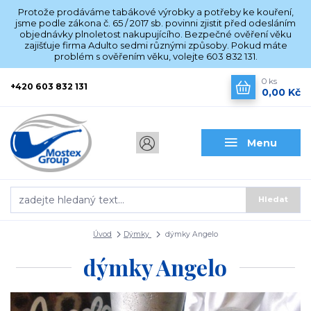
Protože prodáváme tabákové výrobky a potřeby ke kouření,
jsme podle zákona č. 65 / 2017 sb. povinni zjistit před odesláním
objednávky plnoletost nakupujícího. Bezpečné ověření věku
zajišťuje firma Adulto sedmi různými způsoby. Pokud máte
problém s ověřením věku, volejte 603 832 131.
0
ks
+420 603 832 131
0,00 Kč
Menu
Hledat
Úvod
Dýmky
dýmky Angelo
dýmky Angelo