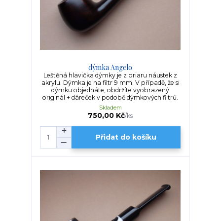
dýmka Angelo
Leštěná hlavička dýmky je z briaru náustek z
akrylu. Dýmka je na filtr 9 mm. V případě, že si
dýmku objednáte, obdržíte vyobrazený
originál + dáreček v podobě dýmkových filtrů.
Skladem
750,00 Kč
/
ks
Přidat do košíku