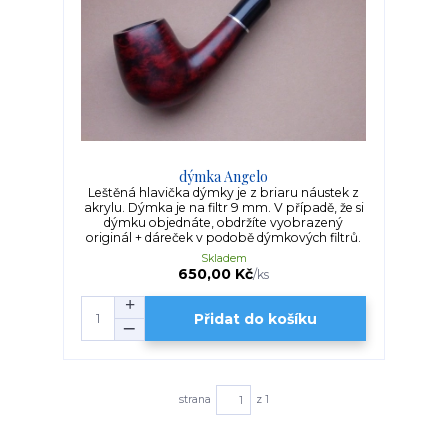
dýmka Angelo
Leštěná hlavička dýmky je z briaru náustek z
akrylu. Dýmka je na filtr 9 mm. V případě, že si
dýmku objednáte, obdržíte vyobrazený
originál + dáreček v podobě dýmkových filtrů.
Skladem
650,00 Kč
/
ks
Přidat do košíku
strana
z 1