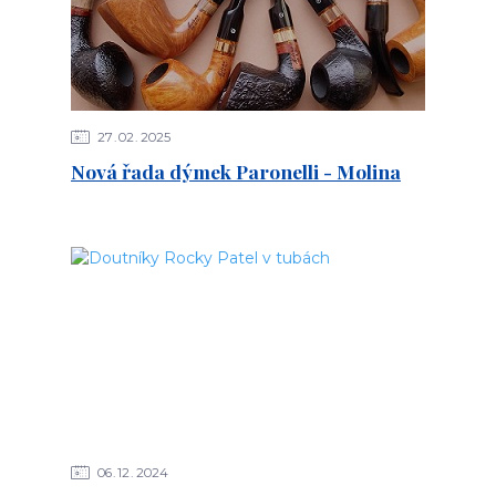
27
02
2025
Nová řada dýmek Paronelli - Molina
06
12
2024