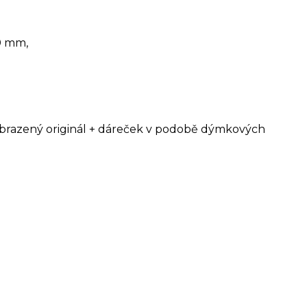
0 mm,
yobrazený originál + dáreček v podobě dýmkových