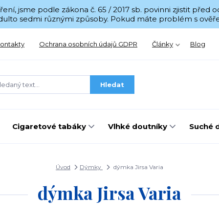
í, jsme podle zákona č. 65 / 2017 sb. povinni zjistit před
 Adulto sedmi různými způsoby. Pokud máte problém s ověřen
ontakty
Ochrana osobních údajů GDPR
Články
Blog
Hledat
Cigaretové tabáky
Vlhké doutníky
Suché 
Úvod
Dýmky
dýmka Jirsa Varia
dýmka Jirsa Varia