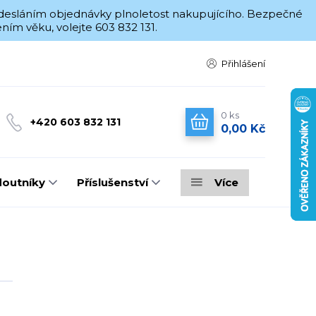
 odesláním objednávky plnoletost nakupujícího. Bezpečné
ím věku, volejte 603 832 131.
Přihlášení
0
ks
+420 603 832 131
0,00 Kč
doutníky
Příslušenství
Více