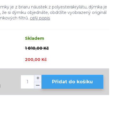
ky je z briaru náustek z polyesterakrylátu, dýmka je
ě, že si dýmku objednáte, obdržíte vyobrazený originál
kových filtrů.
celý popis
Skladem
1 810,00 Kč
200,00 Kč
Přidat do košíku
H