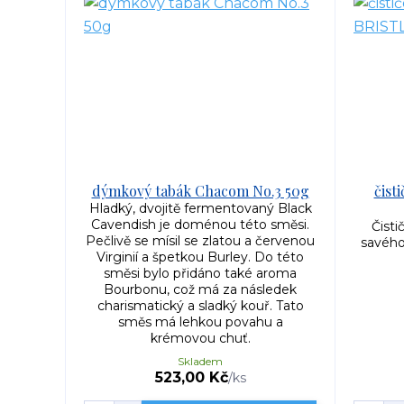
dýmkový tabák Chacom No.3 50g
čist
Hladký, dvojitě fermentovaný Black
Cavendish je doménou této směsi.
Čist
Pečlivě se mísil se zlatou a červenou
savého
Virginií a špetkou Burley. Do této
směsi bylo přidáno také aroma
Bourbonu, což má za následek
charismatický a sladký kouř. Tato
směs má lehkou povahu a
krémovou chuť.
Skladem
523,00 Kč
/
ks