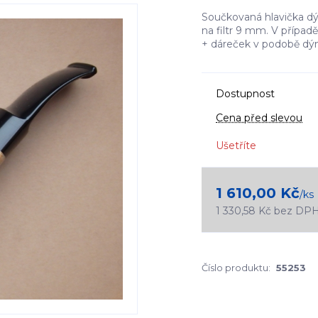
Součkovaná hlavička dým
na filtr 9 mm. V případ
+ dáreček v podobě dým
Dostupnost
Cena před slevou
Ušetříte
1 610,00 Kč
/
ks
1 330,58 Kč
bez DP
Číslo produktu:
55253