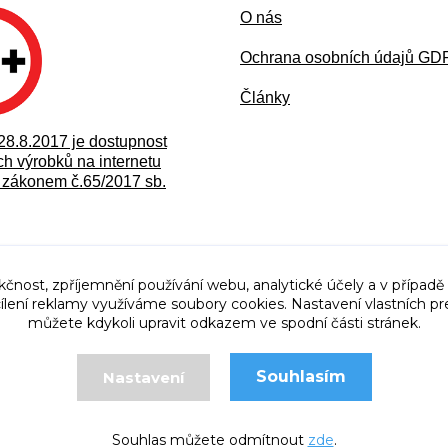
O nás
Ochran
a osobních údajů G
Články
28.8.2017 je dostupnost
h výrobků na internetu
zákonem č.65/2017 sb.
kčnost, zpříjemnění používání webu, analytické účely a v případě
cílení reklamy využíváme soubory cookies. Nastavení vlastních pr
můžete kdykoli upravit odkazem ve spodní části stránek.
Souhlasím
Nastavení
© 2011 - 2025 Mostex Tanvald
Vytvořeno na
Eshop-rychle.cz
Souhlas můžete odmítnout
zde
.