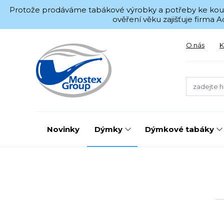
Protože prodáváme tabákové výrobky a potřeby ke kouřen
ověření věku zajišťuje firma
O nás
K
Novinky
Dýmky
Dýmkové tabáky