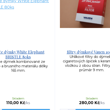
iče dýmky White Elephant
filtry dýmkové Vauen 10
BRISTLE 80ks
Uhlíkové filtry do dýme
cigaretových špiček s kera
iče dýmek kombinované ze
vložkou z obou stran. Filtr
 a brusného materiálu délky
průměr 9 mm.
165 mm.
Skladem
Skladem
110,00 Kč
280,00 Kč
/
ks
/
ks