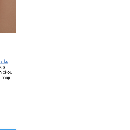
0 ks
k a
mickou
y mají