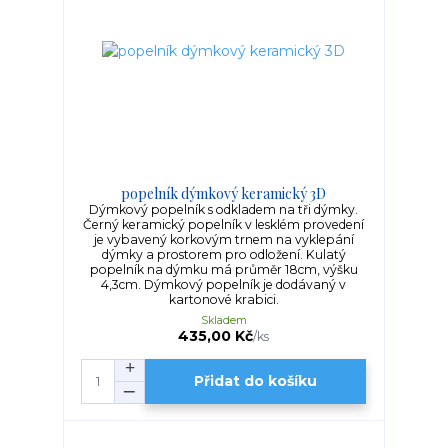
popelník dýmkový keramický 3D
Dýmkový popelník s odkladem na tři dýmky.
Černý keramický popelník v lesklém provedení
je vybavený korkovým trnem na vyklepání
dýmky a prostorem pro odložení. Kulatý
popelník na dýmku má průměr 18cm, výšku
4,3cm. Dýmkový popelník je dodávaný v
kartonové krabici.
Skladem
435,00 Kč
/
ks
Přidat do košíku