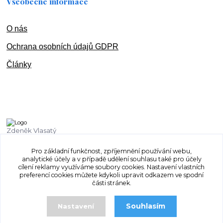
Všeobecné informace
O nás
Ochran
a osobních údajů GDPR
Články
Zdeněk Vlasatý
+420 603 832 131
Pro základní funkčnost, zpříjemnění používání webu,
analytické účely a v případě udělení souhlasu také pro účely
vlasaty.zdenek@centrum.cz
cílení reklamy využíváme soubory cookies. Nastavení vlastních
preferencí cookies můžete kdykoli upravit odkazem ve spodní
části stránek.
Souhlasím
Nastavení