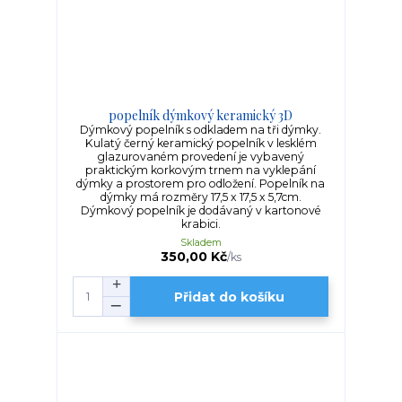
popelník dýmkový keramický 3D
Dýmkový popelník s odkladem na tři dýmky.
Kulatý černý keramický popelník v lesklém
glazurovaném provedení je vybavený
praktickým korkovým trnem na vyklepání
dýmky a prostorem pro odložení. Popelník na
dýmky má rozměry 17,5 x 17,5 x 5,7cm.
Dýmkový popelník je dodávaný v kartonové
krabici.
Skladem
350,00 Kč
/
ks
Přidat do košíku