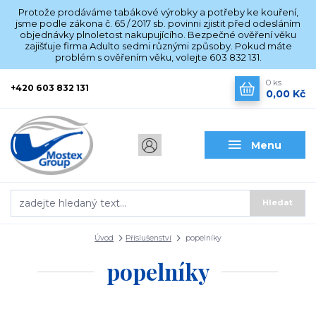
Protože prodáváme tabákové výrobky a potřeby ke kouření,
jsme podle zákona č. 65 / 2017 sb. povinni zjistit před odesláním
objednávky plnoletost nakupujícího. Bezpečné ověření věku
zajišťuje firma Adulto sedmi různými způsoby. Pokud máte
problém s ověřením věku, volejte 603 832 131.
0
ks
+420 603 832 131
0,00 Kč
Menu
Hledat
Úvod
Příslušenství
popelníky
popelníky