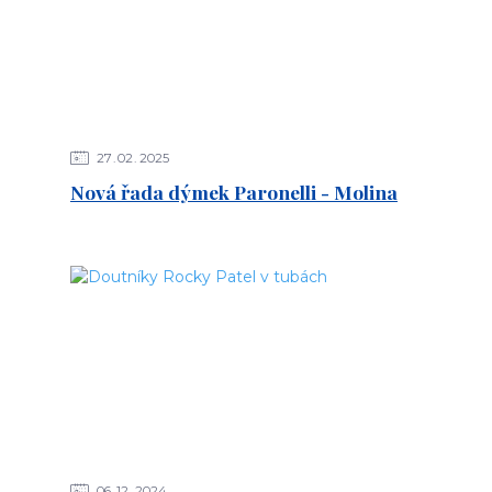
27
02
2025
Nová řada dýmek Paronelli - Molina
06
12
2024