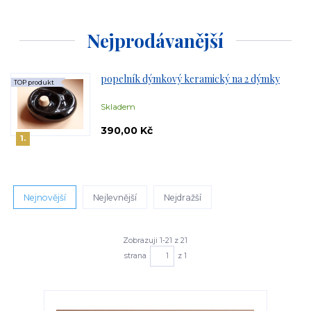
Nejprodávanější
popelník dýmkový keramický na 2 dýmky
TOP produkt
Skladem
390,00 Kč
1.
Nejnovější
Nejlevnější
Nejdražší
Zobrazuji 1-21 z 21
strana
z 1