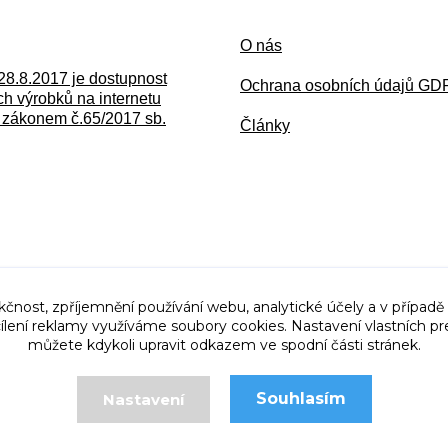
O nás
28.8.2017 je dostupnost
Ochran
a osobních údajů G
h výrobků na internetu
zákonem č.65/2017 sb.
Články
kčnost, zpříjemnění používání webu, analytické účely a v případě
cílení reklamy využíváme soubory cookies. Nastavení vlastních pr
můžete kdykoli upravit odkazem ve spodní části stránek.
Souhlasím
Nastavení
© 2011 - 2025 Mostex Tanvald
Vytvořeno na
Eshop-rychle.cz