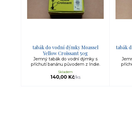
tabák do vodní dýmky Moassel
tabák 
Yellow Croissant 50g
Jemný tabák do vodní dýmky s
Jemn
příchutí banánu původem z Indie.
přích
Skladem
140,00 Kč
/
ks