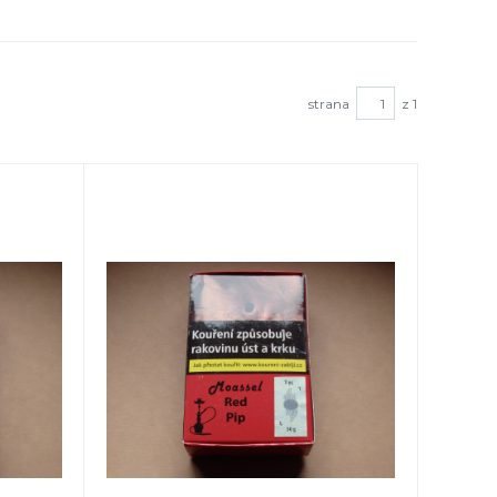
strana
z 1