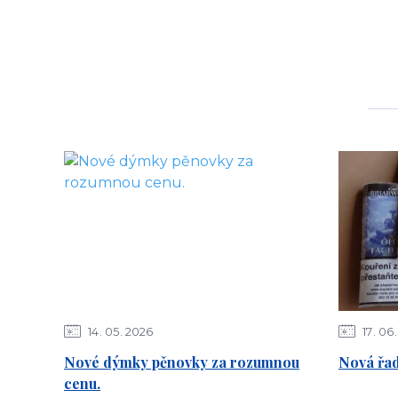
14
05
2026
17
06
Nové dýmky pěnovky za rozumnou
Nová řa
cenu.