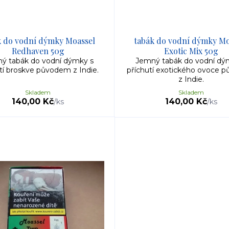
k do vodní dýmky Moassel
tabák do vodní dýmky Mo
Redhaven 50g
Exotic Mix 50g
ý tabák do vodní dýmky s
Jemný tabák do vodní dý
tí broskve původem z Indie.
příchutí exotického ovoce 
z Indie.
Skladem
Skladem
140,00 Kč
140,00 Kč
/
ks
/
ks