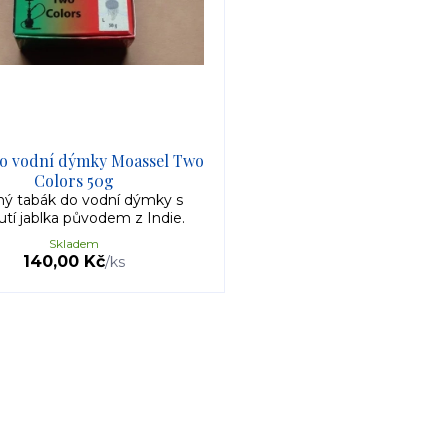
do vodní dýmky Moassel Two
Colors 50g
ý tabák do vodní dýmky s
utí jablka původem z Indie.
Skladem
140,00 Kč
/
ks