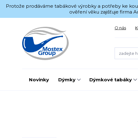
Protože prodáváme tabákové výrobky a potřeby ke kouřen
ověření věku zajišťuje firma
O nás
K
Novinky
Dýmky
Dýmkové tabáky