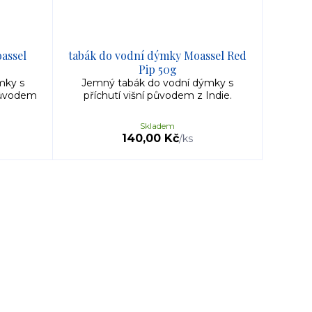
assel
tabák do vodní dýmky Moassel Red
Pip 50g
mky s
Jemný tabák do vodní dýmky s
původem
příchutí višní původem z Indie.
Skladem
140,00 Kč
/
ks