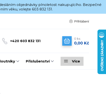
 odesláním objednávky plnoletost nakupujícího. Bezpečné
ím věku, volejte 603 832 131.
Přihlášení
0
ks
+420 603 832 131
0,00 Kč
doutníky
Příslušenství
Více