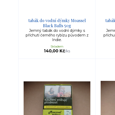
tabák do vodní dýmky Moassel
tabá
Black Balls 50g
Jemný tabák do vodní dýmky s
Jemn
příchutí černého rybízu původem z
příchu
Indie.
Skladem
140,00 Kč
/
ks