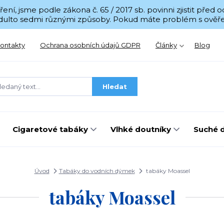
í, jsme podle zákona č. 65 / 2017 sb. povinni zjistit před
 Adulto sedmi různými způsoby. Pokud máte problém s ověřen
ontakty
Ochrana osobních údajů GDPR
Články
Blog
Hledat
Cigaretové tabáky
Vlhké doutníky
Suché 
Úvod
Tabáky do vodních dýmek
tabáky Moassel
tabáky Moassel