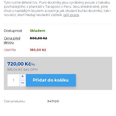
Tyto ručně dělané tzv. Puro doutníky jsou vyráběny pouze z tabáku
pocházejícího z plantáží v Tarapoto v Peru. Jsou středně silné, plné
chuti s nasládlým kouřem a ocení je jak zkušení kuřáci doutníků, tak i
nováčci, kteří hledají nevšední zážitek.
celý popis
Dostupnost
Skladem
Cena před
900,00 Kč
slevou
Ušetříte
180,00 Kč
720,00 Kč
/
ks
595,04 Kč
bez DPH
Přidat do košíku
Číslo produktu:
347120