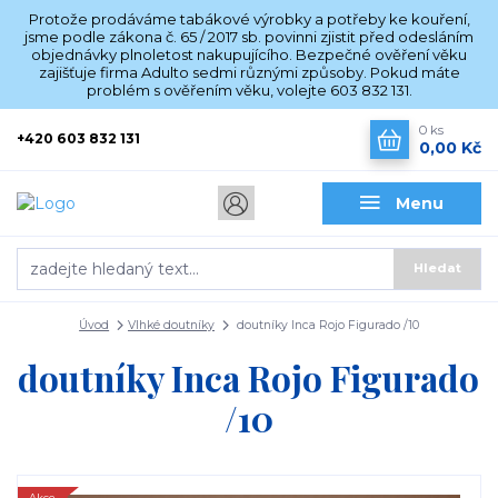
Protože prodáváme tabákové výrobky a potřeby ke kouření,
jsme podle zákona č. 65 / 2017 sb. povinni zjistit před odesláním
objednávky plnoletost nakupujícího. Bezpečné ověření věku
zajišťuje firma Adulto sedmi různými způsoby. Pokud máte
problém s ověřením věku, volejte 603 832 131.
0
ks
+420 603 832 131
0,00 Kč
Menu
Hledat
Úvod
Vlhké doutníky
doutníky Inca Rojo Figurado /10
doutníky Inca Rojo Figurado
/10
Akce