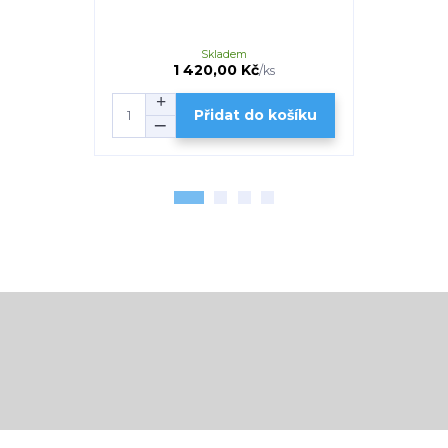
Skladem
1 420,00 Kč
7
/
ks
Přidat do košíku