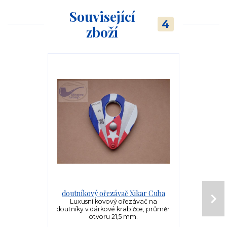
Související
4
zboží
doutníkový ořezávač Xikar Cuba
doutníko
Luxusní kovový ořezávač na
Cestovní h
doutníky v dárkové krabičce, průměr
doutníků vel
otvoru 21,5 mm.
má rozmě