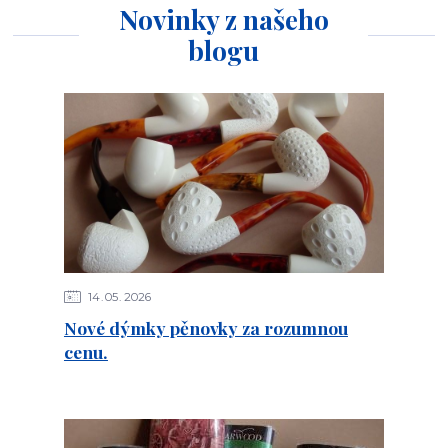
Novinky z našeho
blogu
14
05
2026
Nové dýmky pěnovky za rozumnou
cenu.