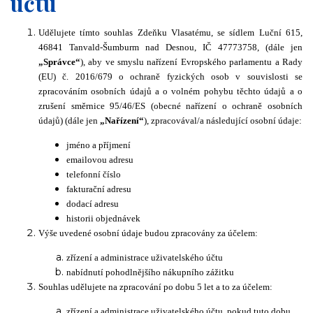
účtu
Udělujete tímto souhlas Zdeňku Vlasatému, se sídlem Luční 615,
46841 Tanvald-Šumburm nad Desnou, IČ 47773758, (dále jen
„Správce“
), aby ve smyslu nařízení Evropského parlamentu a Rady
(EU) č. 2016/679 o ochraně fyzických osob v souvislosti se
zpracováním osobních údajů a o volném pohybu těchto údajů a o
zrušení směrnice 95/46/ES (obecné nařízení o ochraně osobních
údajů) (dále jen
„Nařízení“
), zpracovával/a následující osobní údaje:
jméno a příjmení
emailovou adresu
telefonní číslo
fakturační adresu
dodací adresu
historii objednávek
Výše uvedené osobní údaje budou zpracovány za účelem:
zřízení a administrace uživatelského účtu
nabídnutí pohodlnějšího nákupního zážitku
Souhlas udělujete na zpracování po dobu 5 let a to za účelem:
zřízení a administrace uživatelského účtu, pokud tuto dobu