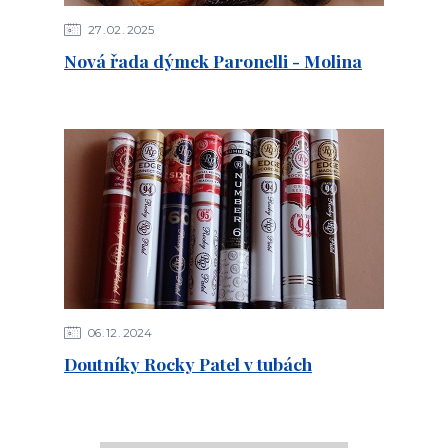
27
02
2025
Nová řada dýmek Paronelli - Molina
06
12
2024
Doutníky Rocky Patel v tubách