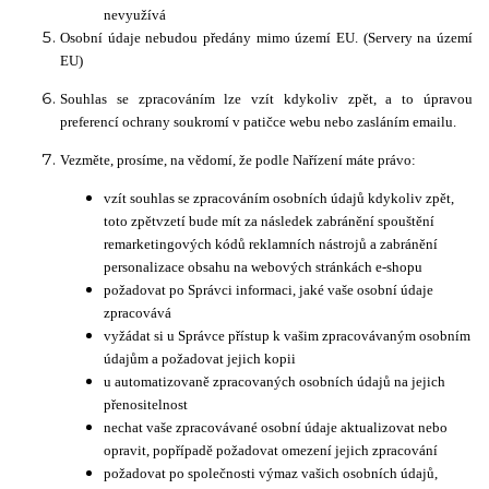
nevyužívá
Osobní údaje nebudou předány mimo území EU. (Servery na území
EU)
Souhlas se zpracováním lze vzít kdykoliv zpět, a to úpravou
preferencí ochrany soukromí v patičce webu nebo zasláním emailu.
Vezměte, prosíme, na vědomí, že podle Nařízení máte právo:
vzít souhlas se zpracováním osobních údajů kdykoliv zpět,
toto zpětvzetí bude mít za následek zabránění spouštění
remarketingových kódů reklamních nástrojů a zabránění
personalizace obsahu na webových stránkách e-shopu
požadovat po Správci informaci, jaké vaše osobní údaje
zpracovává
vyžádat si u Správce přístup k vašim zpracovávaným osobním
údajům a požadovat jejich kopii
u automatizovaně zpracovaných osobních údajů na jejich
přenositelnost
nechat vaše zpracovávané osobní údaje aktualizovat nebo
opravit, popřípadě požadovat omezení jejich zpracování
požadovat po společnosti výmaz vašich osobních údajů,