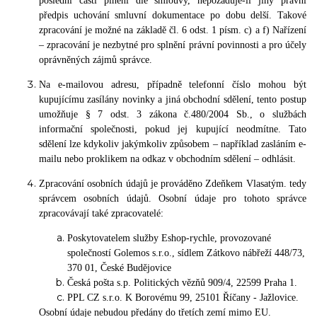
poslední části plnění dle smlouvy, nepožaduje-li jiný právní
předpis uchování smluvní dokumentace po dobu delší. Takové
zpracování je možné na základě čl. 6 odst. 1 písm. c) a f) Nařízení
– zpracování je nezbytné pro splnění právní povinnosti a pro účely
oprávněných zájmů správce.
Na e-mailovou adresu, případně telefonní číslo mohou být
kupujícímu zasílány novinky a jiná obchodní sdělení, tento postup
umožňuje § 7 odst. 3 zákona č.480/2004 Sb., o službách
informační společnosti, pokud jej kupující neodmítne. Tato
sdělení lze kdykoliv jakýmkoliv způsobem – například zasláním e-
mailu nebo proklikem na odkaz v obchodním sdělení – odhlásit.
Zpracování osobních údajů je prováděno Zdeňkem Vlasatým. tedy
správcem osobních údajů. Osobní údaje pro tohoto správce
zpracovávají také zpracovatelé:
Poskytovatelem služby Eshop-rychle, provozované
společností Golemos s.r.o., sídlem Zátkovo nábřeží 448/73,
370 01, České Budějovice
Česká pošta s.p. Politických vězňů 909/4, 22599 Praha 1.
PPL CZ s.r.o. K Borovému 99, 25101 Říčany - Jažlovice.
Osobní údaje nebudou předány do třetích zemí mimo EU.