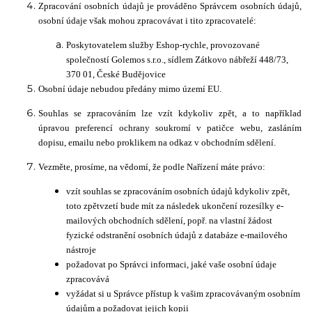
Zpracování osobních údajů je prováděno Správcem osobních údajů,
osobní údaje však mohou zpracovávat i tito zpracovatelé:
Poskytovatelem služby Eshop-rychle, provozované
společností Golemos s.r.o., sídlem Zátkovo nábřeží 448/73,
370 01, České Budějovice
Osobní údaje nebudou předány mimo území EU.
Souhlas se zpracováním lze vzít kdykoliv zpět, a to například
úpravou preferencí ochrany soukromí v patičce webu, zasláním
dopisu, emailu nebo proklikem na odkaz v obchodním sdělení.
Vezměte, prosíme, na vědomí, že podle Nařízení máte právo:
vzít souhlas se zpracováním osobních údajů kdykoliv zpět,
toto zpětvzetí bude mít za následek ukončení rozesílky e-
mailových obchodních sdělení, popř. na vlastní žádost
fyzické odstranění osobních údajů z databáze e-mailového
nástroje
požadovat po Správci informaci, jaké vaše osobní údaje
zpracovává
vyžádat si u Správce přístup k vašim zpracovávaným osobním
údajům a požadovat jejich kopii