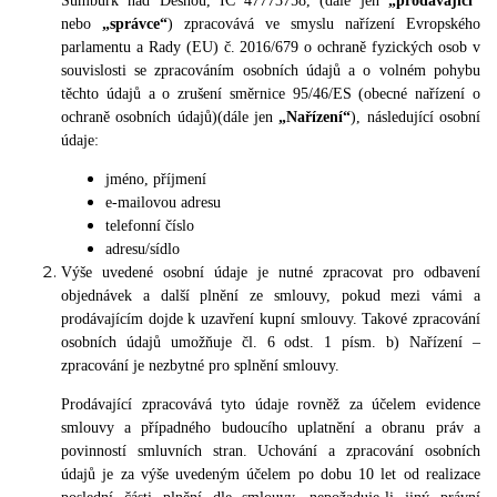
Šumburk nad Desnou, IČ 47773758, (dále jen
„prodávající“
nebo
„správce“
) zpracovává ve smyslu nařízení Evropského
parlamentu a Rady (EU) č. 2016/679 o ochraně fyzických osob v
souvislosti se zpracováním osobních údajů a o volném pohybu
těchto údajů a o zrušení směrnice 95/46/ES (obecné nařízení o
ochraně osobních údajů)(dále jen
„Nařízení“
), následující osobní
údaje:
jméno, příjmení
e-mailovou adresu
telefonní číslo
adresu/sídlo
Výše uvedené osobní údaje je nutné zpracovat pro odbavení
objednávek a další plnění ze smlouvy, pokud mezi vámi a
prodávajícím dojde k uzavření kupní smlouvy. Takové zpracování
osobních údajů umožňuje čl. 6 odst. 1 písm. b) Nařízení –
zpracování je nezbytné pro splnění smlouvy.
Prodávající zpracovává tyto údaje rovněž za účelem evidence
smlouvy a případného budoucího uplatnění a obranu práv a
povinností smluvních stran. Uchování a zpracování osobních
údajů je za výše uvedeným účelem po dobu 10 let od realizace