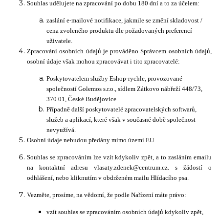
Souhlas udělujete na zpracování po dobu 180 dní a to za účelem:
zaslání e-mailové notifikace, jakmile se změní skladovost /
cena zvoleného produktu dle požadovaných preferencí
uživatele.
Zpracování osobních údajů je prováděno Správcem osobních údajů,
osobní údaje však mohou zpracovávat i tito zpracovatelé:
Poskytovatelem služby Eshop-rychle, provozované
společností Golemos s.r.o., sídlem Zátkovo nábřeží 448/73,
370 01, České Budějovice
Případně další poskytovatelé zpracovatelských softwarů,
služeb a aplikací, které však v současné době společnost
nevyužívá.
Osobní údaje nebudou předány mimo území EU.
Souhlas se zpracováním lze vzít kdykoliv zpět, a to zasláním emailu
na kontaktní adresu vlasaty.zdenek@centrum.cz. s žádostí o
odhlášení, nebo kliknutím v obdrženém mailu Hlídacího psa.
Vezměte, prosíme, na vědomí, že podle Nařízení máte právo:
vzít souhlas se zpracováním osobních údajů kdykoliv zpět,