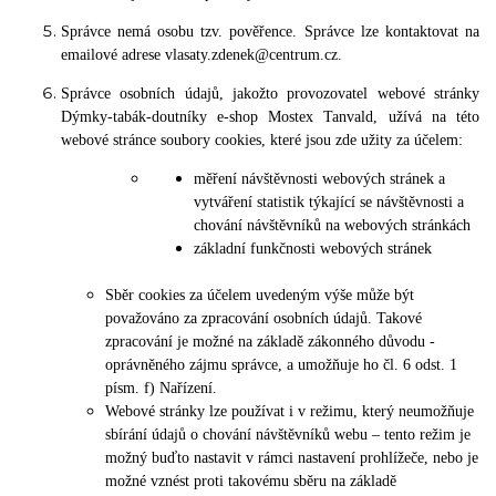
Správce nemá osobu tzv. pověřence. Správce lze kontaktovat na
emailové adrese vlasaty.zdenek@centrum.cz.
Správce osobních údajů, jakožto provozovatel webové stránky
Dýmky-tabák-doutníky e-shop Mostex Tanvald, užívá na této
webové stránce soubory cookies, které jsou zde užity za účelem:
měření návštěvnosti webových stránek a
vytváření statistik týkající se návštěvnosti a
chování návštěvníků na webových stránkách
základní funkčnosti webových stránek
Sběr cookies za účelem uvedeným výše může být
považováno za zpracování osobních údajů. Takové
zpracování je možné na základě zákonného důvodu -
oprávněného zájmu správce, a umožňuje ho čl. 6 odst. 1
písm. f) Nařízení.
Webové stránky lze používat i v režimu, který neumožňuje
sbírání údajů o chování návštěvníků webu – tento režim je
možný buďto nastavit v rámci nastavení prohlížeče, nebo je
možné vznést proti takovému sběru na základě