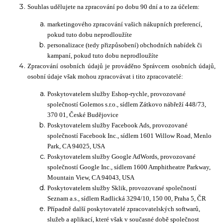
Souhlas udělujete na zpracování po dobu 90 dní a to za účelem:
marketingového zpracování vašich nákupních preferencí,
pokud tuto dobu neprodloužíte
personalizace (tedy přizpůsobení) obchodních nabídek či
kampaní, pokud tuto dobu neprodloužíte
Zpracování osobních údajů je prováděno Správcem osobních údajů,
osobní údaje však mohou zpracovávat i tito zpracovatelé:
Poskytovatelem služby Eshop-rychle, provozované
společností Golemos s.r.o., sídlem Zátkovo nábřeží 448/73,
370 01, České Budějovice
Poskytovatelem služby Facebook Ads, provozované
společností Facebook Inc., sídlem 1601 Willow Road, Menlo
Park, CA 94025, USA
Poskytovatelem služby Google AdWords, provozované
společností Google Inc., sídlem 1600 Amphitheatre Parkway,
Mountain View, CA 94043, USA
Poskytovatelem služby Sklik, provozované společností
Seznam a.s., sídlem Radlická 3294/10, 150 00, Praha 5, ČR
Případně další poskytovatelé zpracovatelských softwarů,
služeb a aplikací, které však v současné době společnost