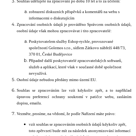
Souhlas udělujete na zpracování po dobu 10 let a to za účelem:
zobrazení diskuzních příspěvků a komentářů na webu s
informacemi o diskutujícím
Zpracování osobních údajů je prováděno Správcem osobních údajů,
osobní údaje však mohou zpracovávat i tito zpracovatelé:
Poskytovatelem služby Eshop-rychle, provozované
společností Golemos s.r.o., sídlem Zátkovo nábřeží 448/73,
370 01, České Budějovice
Případně další poskytovatelé zpracovatelských softwarů,
služeb a aplikací, které však v současné době společnost
nevyužívá.
Osobní údaje nebudou předány mimo území EU.
Souhlas se zpracováním lze vzít kdykoliv zpět, a to například
úpravou preferencí ochrany soukromí v patičce webu, zasláním
dopisu, emailu.
Vezměte, prosíme, na vědomí, že podle Nařízení máte právo:
vzít souhlas se zpracováním osobních údajů kdykoliv zpět,
toto zpětvzetí bude mít za následek anonymizování informací