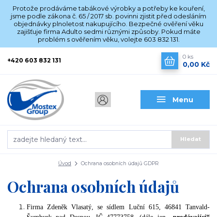
Protože prodáváme tabákové výrobky a potřeby ke kouření,
jsme podle zákona č. 65 / 2017 sb. povinni zjistit před odesláním
objednávky plnoletost nakupujícího. Bezpečné ověření věku
zajišťuje firma Adulto sedmi různými způsoby. Pokud máte
problém s ověřením věku, volejte 603 832 131.
0
ks
+420 603 832 131
0,00 Kč
Menu
Hledat
Úvod
Ochrana osobních údajů GDPR
Ochrana osobních údajů
Firma Zdeněk Vlasatý, se sídlem Luční 615, 46841 Tanvald-