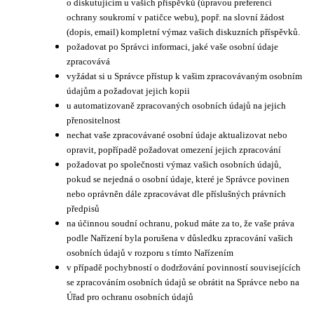
o diskutujícím u vašich příspěvků (úpravou preferencí
ochrany soukromí v patičce webu), popř. na slovní žádost
(dopis, email) kompletní výmaz vašich diskuzních příspěvků.
požadovat po Správci informaci, jaké vaše osobní údaje
zpracovává
vyžádat si u Správce přístup k vašim zpracovávaným osobním
údajům a požadovat jejich kopii
u automatizovaně zpracovaných osobních údajů na jejich
přenositelnost
nechat vaše zpracovávané osobní údaje aktualizovat nebo
opravit, popřípadě požadovat omezení jejich zpracování
požadovat po společnosti výmaz vašich osobních údajů,
pokud se nejedná o osobní údaje, které je Správce povinen
nebo oprávněn dále zpracovávat dle příslušných právních
předpisů
na účinnou soudní ochranu, pokud máte za to, že vaše práva
podle Nařízení byla porušena v důsledku zpracování vašich
osobních údajů v rozporu s tímto Nařízením
v případě pochybností o dodržování povinností souvisejících
se zpracováním osobních údajů se obrátit na Správce nebo na
Úřad pro ochranu osobních údajů