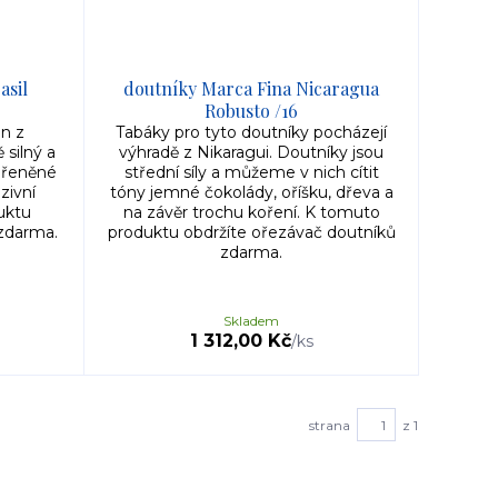
asil
doutníky Marca Fina Nicaragua
Robusto /16
en z
Tabáky pro tyto doutníky pocházejí
 silný a
výhradě z Nikaragui. Doutníky jsou
ořeněné
střední síly a můžeme v nich cítit
zivní
tóny jemné čokolády, oříšku, dřeva a
uktu
na závěr trochu koření. K tomuto
zdarma.
produktu obdržíte ořezávač doutníků
zdarma.
Skladem
1 312,00 Kč
/
ks
strana
z 1