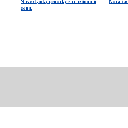
Nové dýmky pěnovky za rozumnou
Nová řa
cenu.