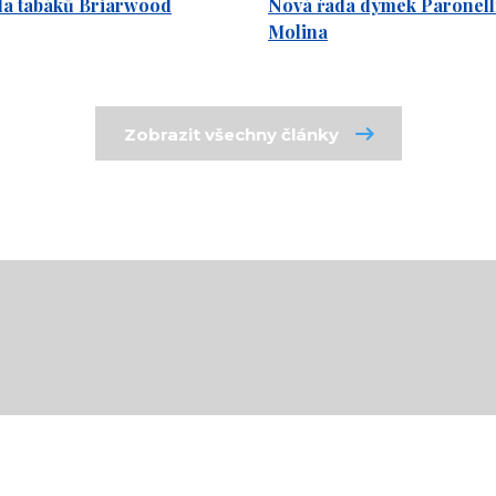
da tabáků Briarwood
Nová řada dýmek Paronelli
Molina
Zobrazit všechny články