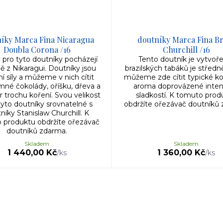
íky Marca Fina Nicaragua
doutníky Marca Fina Br
Doubla Corona /16
Churchill /16
 pro tyto doutníky pocházejí
Tento doutník je vytvoř
ě z Nikaragui. Doutníky jsou
brazilských tabáků je středně
í síly a můžeme v nich cítit
můžeme zde cítit typické k
mné čokolády, oříšku, dřeva a
aroma doprovázené inten
r trochu koření. Svou velikost
sladkostí. K tomuto prod
tyto doutníky srovnatelné s
obdržíte ořezávač doutníků 
níky Stanislaw Churchill. K
 produktu obdržíte ořezávač
doutníků zdarma.
Skladem
Skladem
1 440,00 Kč
1 360,00 Kč
/
ks
/
ks