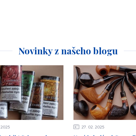
Novinky z našeho blogu
2025
27
02
2025