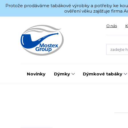
Protože prodáváme tabákové výrobky a potřeby ke kouřen
ověření věku zajišťuje firma
O nás
K
Novinky
Dýmky
Dýmkové tabáky