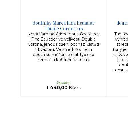
doutníky Marca Fina Ecuador
doutn
Double Corona /16
Nově Vám nabízíme doutníky Marca
Tabáky
Fina Ecuador ve velikosti Double
výhrad
Corona, jehož složení pochází čistě z
středn
Ekvádoru. Ve středně silném
tóny je
doutníku můžeme cítit typické
na závě
zemité a kořeněné aroma.
jsou 
dout
tomuto
Skladem
1 440,00 Kč
/
ks