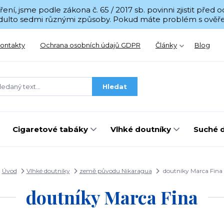
í, jsme podle zákona č. 65 / 2017 sb. povinni zjistit před
 Adulto sedmi různými způsoby. Pokud máte problém s ověřen
ontakty
Ochrana osobních údajů GDPR
Články
Blog
Hledat
Cigaretové tabáky
Vlhké doutníky
Suché 
Úvod
Vlhké doutníky
země původu Nikaragua
doutníky Marca Fina
doutníky Marca Fina