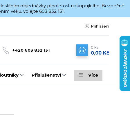
 odesláním objednávky plnoletost nakupujícího. Bezpečné
ím věku, volejte 603 832 131.
Přihlášení
0
ks
+420 603 832 131
0,00 Kč
doutníky
Příslušenství
Více