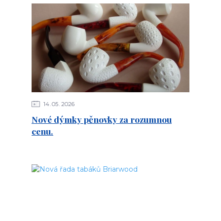
14
05
2026
Nové dýmky pěnovky za rozumnou
cenu.