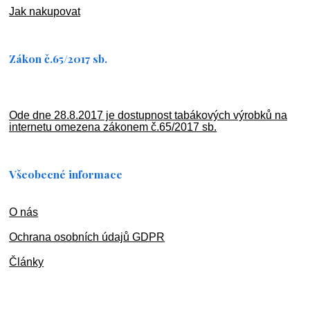
Jak nakupovat
Zákon č.65/2017 sb.
Ode dne 28.8.2017 je dostupnost tabákových výrobků na
internetu omezena zákonem č.65/2017 sb.
Všeobecné informace
O nás
Ochran
a osobních údajů GDPR
Články