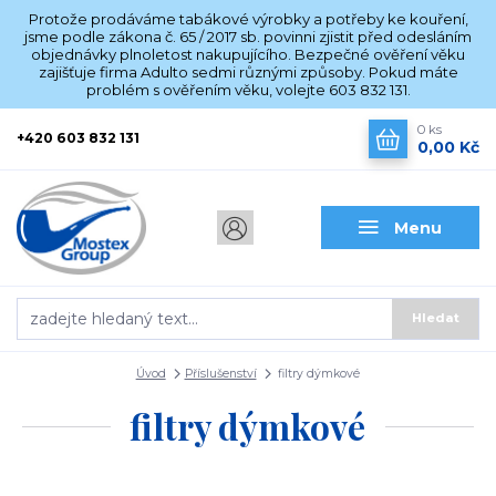
Protože prodáváme tabákové výrobky a potřeby ke kouření,
jsme podle zákona č. 65 / 2017 sb. povinni zjistit před odesláním
objednávky plnoletost nakupujícího. Bezpečné ověření věku
zajišťuje firma Adulto sedmi různými způsoby. Pokud máte
problém s ověřením věku, volejte 603 832 131.
0
ks
+420 603 832 131
0,00 Kč
Menu
Hledat
Úvod
Příslušenství
filtry dýmkové
filtry dýmkové