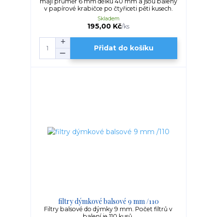
mají průměr 6 mm délku 40 mm a jsou baleny
v papírové krabičce po čtyřiceti pěti kusech.
Skladem
195,00 Kč
/
ks
Přidat do košíku
filtry dýmkové balsové 9 mm /110
Filtry balsové do dýmky 9 mm. Počet filtrů v
balení je 110 kusů.