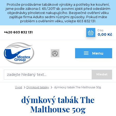
Protože prodáváme tabákové výrobky a potřeby ke kouření,
jsme podle zákona č. 65 / 2017 sb. povinni zjistit před odesláním
objednávky plnoletost nakupujícího. Bezpečné ověření věku
zajišťuje firma Adulto sedmi různými způsoby. Pokud máte
problém s ověřením věku, volejte 603 832 131.
0
ks
+420 603 832 131
0,00 Kč
Menu
Hledat
Úvod
Dýmkové tabáky
dýmkový tabák The Malthouse 50g
dýmkový tabák The
Malthouse 50g