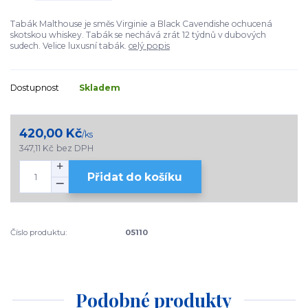
Tabák Malthouse je směs Virginie a Black Cavendishe ochucená
skotskou whiskey. Tabák se nechává zrát 12 týdnů v dubových
sudech. Velice luxusní tabák.
celý popis
Dostupnost
Skladem
420,00 Kč
/
ks
347,11 Kč
bez DPH
Přidat do košíku
Číslo produktu:
05110
Podobné produkty