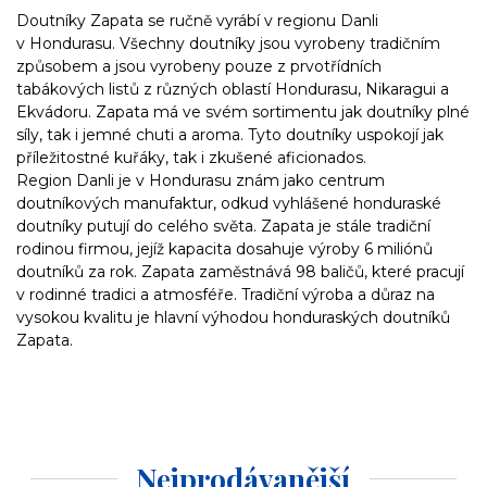
Doutníky Zapata se ručně vyrábí v regionu Danli
v Hondurasu. Všechny doutníky jsou vyrobeny tradičním
způsobem a jsou vyrobeny pouze z prvotřídních
tabákových listů z různých oblastí Hondurasu, Nikaragui a
Ekvádoru. Zapata má ve svém sortimentu jak doutníky plné
síly, tak i jemné chuti a aroma. Tyto doutníky uspokojí jak
příležitostné kuřáky, tak i zkušené aficionados.
Region Danli je v Hondurasu znám jako centrum
doutníkových manufaktur, odkud vyhlášené honduraské
doutníky putují do celého světa. Zapata je stále tradiční
rodinou firmou, jejíž kapacita dosahuje výroby 6 miliónů
doutníků za rok. Zapata zaměstnává 98 baličů, které pracují
v rodinné tradici a atmosféře. Tradiční výroba a důraz na
vysokou kvalitu je hlavní výhodou honduraských doutníků
Zapata.
Nejprodávanější