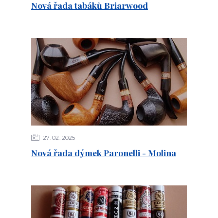
Nová řada tabáků Briarwood
27
02
2025
Nová řada dýmek Paronelli - Molina