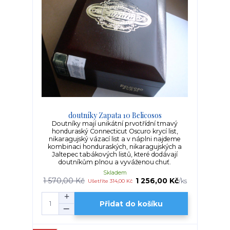
doutníky Zapata 10 Belicosos
Doutníky mají unikátní prvotřídní tmavý
honduraský Connecticut Oscuro krycí list,
nikaragujský vázací list a v náplni najdeme
kombinaci honduraských, nikaragujských a
Jaltepec tabákových listů, které dodávají
doutníkům plnou a vyváženou chuť.
Skladem
1 570,00 Kč
1 256,00 Kč
/
ks
Ušetříte 314,00 Kč
Přidat do košíku