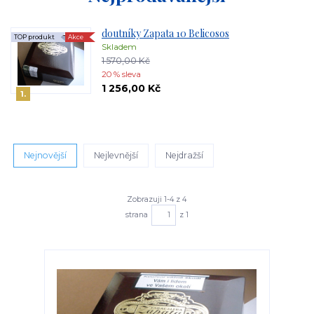
doutníky Zapata 10 Belicosos
TOP produkt
Akce
Skladem
1 570,00 Kč
20 % sleva
1 256,00 Kč
1.
Nejnovější
Nejlevnější
Nejdražší
Zobrazuji 1-4 z 4
strana
z 1