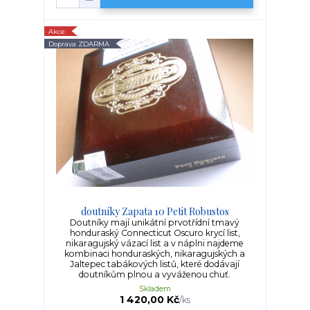
Akce
Doprava ZDARMA
doutníky Zapata 10 Petit Robustos
Doutníky mají unikátní prvotřídní tmavý
honduraský Connecticut Oscuro krycí list,
nikaragujský vázací list a v náplni najdeme
kombinaci honduraských, nikaragujských a
Jaltepec tabákových listů, které dodávají
doutníkům plnou a vyváženou chuť.
Skladem
1 420,00 Kč
/
ks