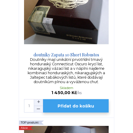
doutníky Zapata 10 Short Robustos
Doutníky mají unikátní prvotřídní tmavý
honduraský Connecticut Oscuro krycí list,
nikaragujský vázací list a v náplni najdeme
kombinaci honduraských, nikaragujských a
Jaltepec tabákových listů, které dodávají
doutníkům plnou a vyváženou chuť.
Skladem
1 450,00 Kč
/
ks
Přidat do košíku
TOP produkt
Akce