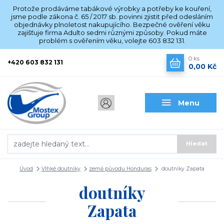
Protože prodáváme tabákové výrobky a potřeby ke kouření,
jsme podle zákona č. 65 / 2017 sb. povinni zjistit před odesláním
objednávky plnoletost nakupujícího. Bezpečné ověření věku
zajišťuje firma Adulto sedmi různými způsoby. Pokud máte
problém s ověřením věku, volejte 603 832 131.
0
ks
+420 603 832 131
0,00 Kč
Menu
Hledat
Úvod
Vlhké doutníky
země původu Honduras
doutníky Zapata
doutníky
Zapata