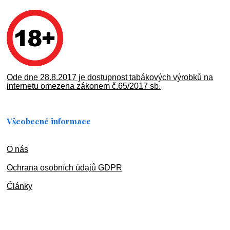
Ode dne 28.8.2017 je dostupnost tabákových výrobků na
internetu omezena zákonem č.65/2017 sb.
Všeobecné informace
O nás
Ochran
a osobních údajů GDPR
Články