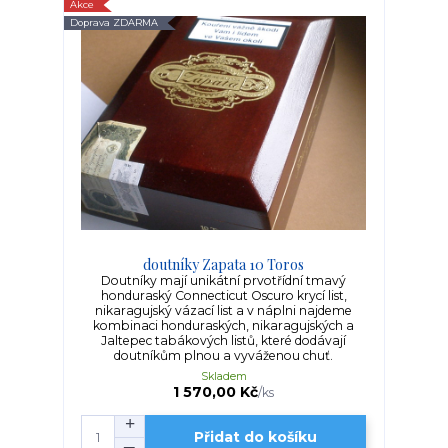
Akce
Doprava ZDARMA
doutníky Zapata 10 Toros
Doutníky mají unikátní prvotřídní tmavý
honduraský Connecticut Oscuro krycí list,
nikaragujský vázací list a v náplni najdeme
kombinaci honduraských, nikaragujských a
Jaltepec tabákových listů, které dodávají
doutníkům plnou a vyváženou chuť.
Skladem
1 570,00 Kč
/
ks
Přidat do košíku