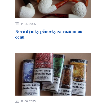
14
05
2026
Nové dýmky pěnovky za rozumnou
cenu.
17
06
2025