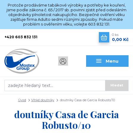
Protože prodáváme tabákové výrobky a potřeby ke kouření,
jsme podle zákona č. 65 / 2017 sb. povinni zjistit před odesláním
objednávky plnoletost nakupujícího. Bezpečné ověření věku
zajišťuje firma Adulto sedmi různými způsoby. Pokud máte
problém s ověřením věku, volejte 603 832 131.
0
ks
+420 603 832 131
0,00 Kč
Menu
Hledat
Úvod
Vlhké doutníky
doutníky Casa de Garcia Robusto/10
doutníky Casa de Garcia
Robusto/10