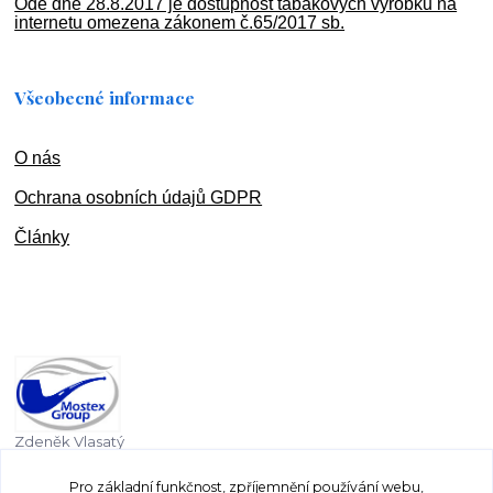
Ode dne 28.8.2017 je dostupnost tabákových výrobků na
internetu omezena zákonem č.65/2017 sb.
Všeobecné informace
O nás
Ochran
a osobních údajů GDPR
Články
Zdeněk Vlasatý
+420 603 832 131
Pro základní funkčnost, zpříjemnění používání webu,