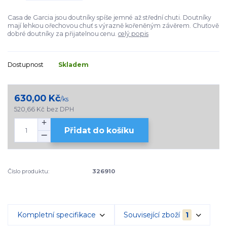
Casa de Garcia jsou doutníky spíše jemné až střední chuti. Doutníky
mají lehkou ořechovou chuť s výrazně kořeněným závěrem. Chuťově
dobré doutníky za přijatelnou cenu.
celý popis
Dostupnost
Skladem
630,00 Kč
/
ks
520,66 Kč
bez DPH
Přidat do košíku
Číslo produktu:
326910
Kompletní specifikace
Související zboží
1