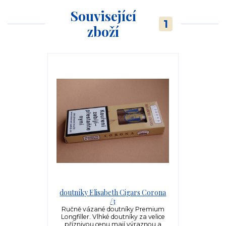
Související
1
zboží
doutníky Elisabeth Cigars Corona
/3
Ručně vázané doutníky Premium
Longfiller. Vlhké doutníky za velice
příznivou cenu mají výraznou a