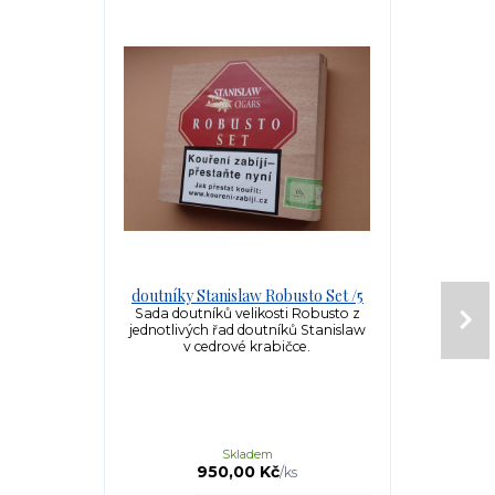
doutníky Stanislaw Robusto Set /5
doutníky St
Sada doutníků velikosti Robusto z
Sada d
jednotlivých řad doutníků Stanislaw
jednotlivých
v cedrové krabičce.
ce
Skladem
950,00 Kč
1
/
ks