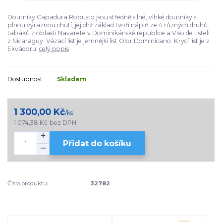
Doutníky Capadura Robusto jsou středně silné, vlhké doutníky s
plnou výraznou chutí, jejichž základ tvoří náplň ze 4 různých druhů
tabáků z oblasti Navarete v Dominikánské republice a Viso de Esteli
z Nicaraguy. Vázací list je jemnější list Olor Dominicano. Krycí list je z
Ekvádoru.
celý popis
Dostupnost
Skladem
1 300,00 Kč
/
ks
1 074,38 Kč
bez DPH
Přidat do košíku
Číslo produktu:
32782