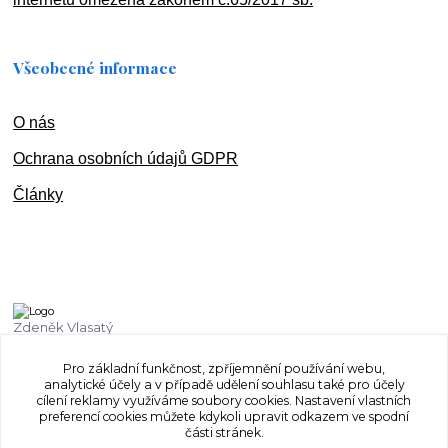
Všeobecné informace
O nás
Ochran
a osobních údajů GDPR
Články
Zdeněk Vlasatý
+420 603 832 131
Pro základní funkčnost, zpříjemnění používání webu,
analytické účely a v případě udělení souhlasu také pro účely
vlasaty.zdenek@centrum.cz
cílení reklamy využíváme soubory cookies. Nastavení vlastních
preferencí cookies můžete kdykoli upravit odkazem ve spodní
části stránek.