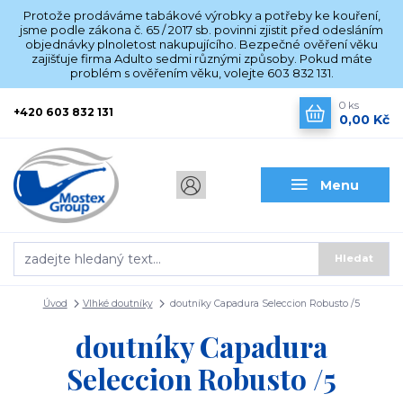
Protože prodáváme tabákové výrobky a potřeby ke kouření,
jsme podle zákona č. 65 / 2017 sb. povinni zjistit před odesláním
objednávky plnoletost nakupujícího. Bezpečné ověření věku
zajišťuje firma Adulto sedmi různými způsoby. Pokud máte
problém s ověřením věku, volejte 603 832 131.
0
ks
+420 603 832 131
0,00 Kč
Menu
Hledat
Úvod
Vlhké doutníky
doutníky Capadura Seleccion Robusto /5
doutníky Capadura
Seleccion Robusto /5