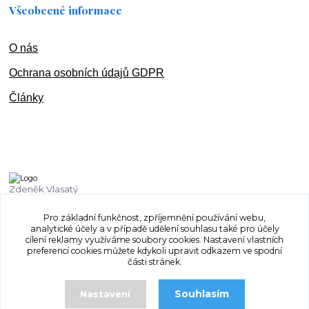
Všeobecné informace
O nás
Ochran
a osobních údajů GDPR
Články
Zdeněk Vlasatý
+420 603 832 131
Pro základní funkčnost, zpříjemnění používání webu,
analytické účely a v případě udělení souhlasu také pro účely
vlasaty.zdenek@centrum.cz
cílení reklamy využíváme soubory cookies. Nastavení vlastních
preferencí cookies můžete kdykoli upravit odkazem ve spodní
části stránek.
Souhlasím
Nastavení