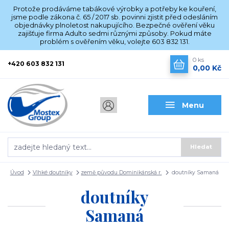
Protože prodáváme tabákové výrobky a potřeby ke kouření,
jsme podle zákona č. 65 / 2017 sb. povinni zjistit před odesláním
objednávky plnoletost nakupujícího. Bezpečné ověření věku
zajišťuje firma Adulto sedmi různými způsoby. Pokud máte
problém s ověřením věku, volejte 603 832 131.
0
ks
+420 603 832 131
0,00 Kč
Menu
Hledat
Úvod
Vlhké doutníky
země původu Dominikánská r.
doutníky Samaná
doutníky
Samaná