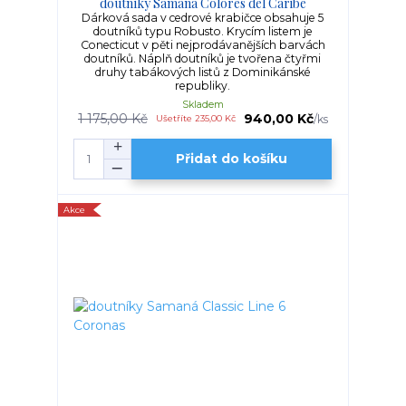
doutníky Samaná Colores del Caribe
Dárková sada v cedrové krabičce obsahuje 5
doutníků typu Robusto. Krycím listem je
Conecticut v pěti nejprodávanějších barvách
doutníků. Náplň doutníků je tvořena čtyřmi
druhy tabákových listů z Dominikánské
republiky.
Skladem
1 175,00 Kč
940,00 Kč
/
ks
Ušetříte 235,00 Kč
Přidat do košíku
Akce