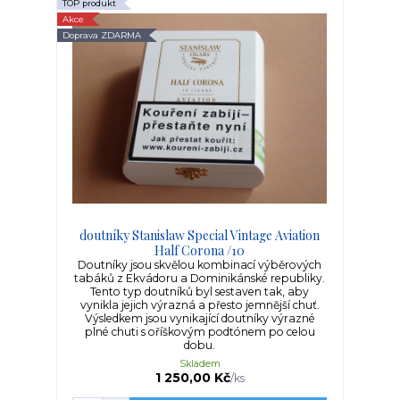
TOP produkt
Akce
Doprava ZDARMA
doutníky Stanislaw Special Vintage Aviation
Half Corona /10
Doutníky jsou skvělou kombinací výběrových
tabáků z Ekvádoru a Dominikánské republiky.
Tento typ doutníků byl sestaven tak, aby
vynikla jejich výrazná a přesto jemnější chuť.
Výsledkem jsou vynikající doutníky výrazné
plné chuti s oříškovým podtónem po celou
dobu.
Skladem
1 250,00 Kč
/
ks