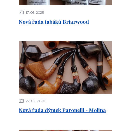
17
06
2025
Nová řada tabáků Briarwood
27
02
2025
Nová řada dýmek Paronelli - Molina