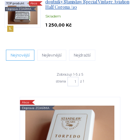
doutníky Stanislaw Special Vintage Aviation
TOP produkt
Akce
Half Corona /10
Doprava ZDARMA
Skladem
1 250,00 Kč
1.
Nejnovější
Nejlevnější
Nejdražší
Zobrazuji 1-5 z 5
strana
z 1
Akce
Doprava ZDARMA