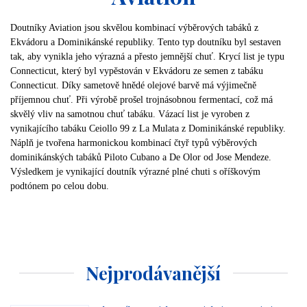
Doutníky Aviation jsou skvělou kombinací výběrových tabáků z
Ekvádoru a Dominikánské republiky. Tento typ doutníku byl sestaven
tak, aby vynikla jeho výrazná a přesto jemnější chuť. Krycí list je typu
Connecticut, který byl vypěstován v Ekvádoru ze semen z tabáku
Connecticut. Díky sametově hnědé olejové barvě má výjimečně
příjemnou chuť. Při výrobě prošel trojnásobnou fermentací, což má
skvělý vliv na samotnou chuť tabáku. Vázací list je vyroben z
vynikajícího tabáku Ceiollo 99 z La Mulata z Dominikánské republiky.
Náplň je tvořena harmonickou kombinací čtyř typů výběrových
dominikánských tabáků Piloto Cubano a De Olor od Jose Mendeze.
Výsledkem je vynikající doutník výrazné plné chuti s oříškovým
podtónem po celou dobu.
Nejprodávanější