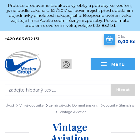
Protože prodáváme tabákové výrobky a potřeby ke kouření,
jsme podle zákona č. 65 / 2017 sb. povinni zjistit před odesláním
objednávky plnoletost nakupujícího. Bezpečné ověření věku
zajišťuje firma Adulto sedmi různými způsoby. Pokud máte
problém s ověřením věku, volejte 603 832 131.
0
ks
+420 603 832 131
0,00 Kč
Menu
Hledat
Úvod
Vlhké doutníky
země původu Dominikánská r.
doutníky Stanislaw
Vintage Aviation
Vintage
Aviation